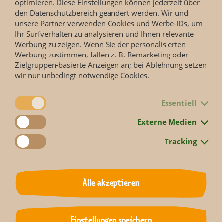
optimieren. Diese Einstellungen können jederzeit über
Anrede
den Datenschutzbereich geändert werden. Wir und
unsere Partner verwenden Cookies und Werbe-IDs, um
Bitte wählen...
Ihr Surfverhalten zu analysieren und Ihnen relevante
Werbung zu zeigen. Wenn Sie der personalisierten
Vorname
*
Werbung zustimmen, fallen z. B. Remarketing oder
Zielgruppen-basierte Anzeigen an; bei Ablehnung setzen
wir nur unbedingt notwendige Cookies.
Nachname
*
Essentiell
Externe Medien
E-Mail
*
Tracking
Alle akzeptieren
Bild-Upload
Einstellungen speichern
Bild-Upload 1 (max. 5 MB)