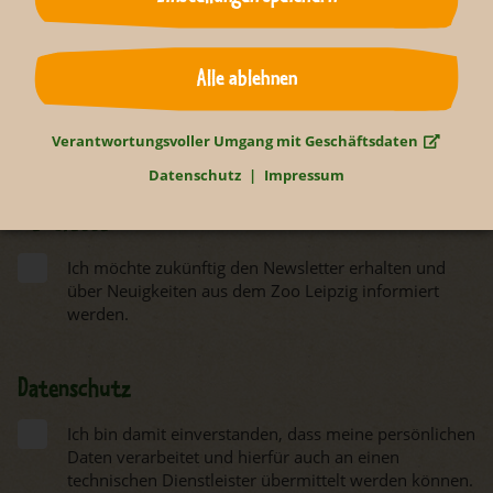
hochgeladene
Datei hochladen
Datei
Alle ablehnen
Bild-Upload 2 (max. 5 MB)
hochgeladene
Datei hochladen
Datei
Verantwortungsvoller Umgang mit Geschäftsdaten
Datenschutz
Impressum
Newsletter
Ich möchte zukünftig den Newsletter erhalten und
über Neuigkeiten aus dem Zoo Leipzig informiert
werden.
Datenschutz
Ich bin damit einverstanden, dass meine persönlichen
Daten verarbeitet und hierfür auch an einen
technischen Dienstleister übermittelt werden können.