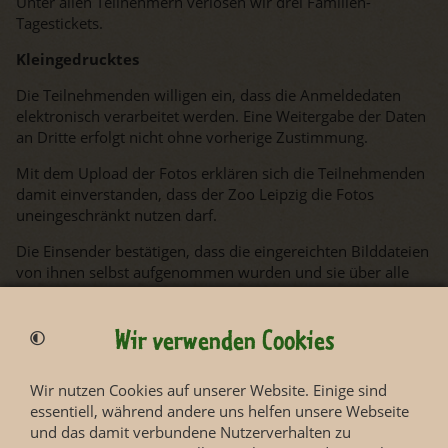
Unter allen Teilnehmern verlosen wir drei Familien-
Tagestickets.
Kleingedrucktes
Die Teilnehmenden willigen ein, dass die Anmeldedaten
elektronisch verarbeitet werden. Eine Weitergabe der Daten
an Dritte erfolgt nicht ohne vorherige Zustimmung.
Mit dem Upload der Fotos erklären sich die Teilnehmenden
damit einverstanden, dass der Zoo Leipzig die Fotos
uneingeschränkt nutzen darf.
Die Einsender bestätigen, dass die eingereichten Bilddateien
von ihnen selbst aufgenommen wurden und sie über alle
Rechte an den Bildern verfügen.
Der Rechtsweg ist ausgeschlossen.
Wir verwenden Cookies
Mit (*) gekennzeichnete Felder müssen ausgefüllt werden.
Wir nutzen Cookies auf unserer Website. Einige sind
essentiell, während andere uns helfen unsere Webseite
Daten
und das damit verbundene Nutzerverhalten zu