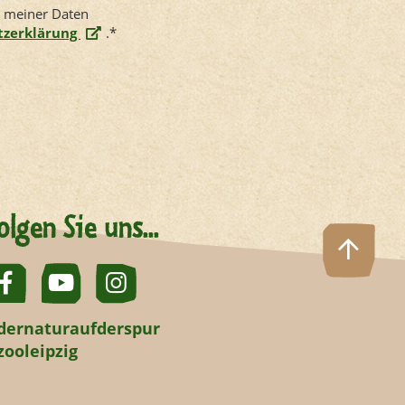
g meiner Daten
tzerklärung
.
*
olgen Sie uns...
dernaturaufderspur
zooleipzig