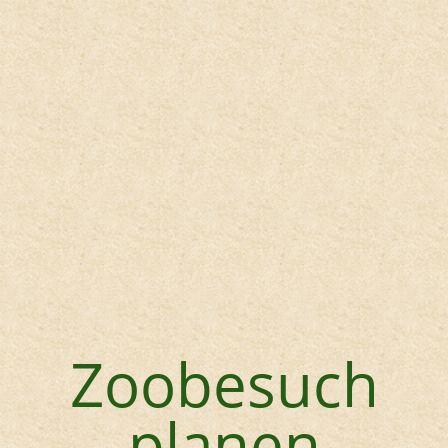
Hauptregion der Seite anspri
Zoobesuch
planen