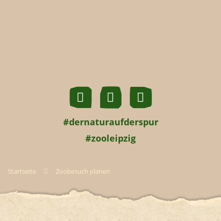
#dernaturaufderspur
#zooleipzig
Startseite
Zoobesuch planen