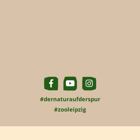
#dernaturaufderspur
#zooleipzig
Startseite
Zoobesuch planen
Zoobesuch mit Kindern