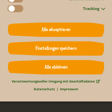
Tracking
Alle akzeptieren
Werden Sie Mitglied im Team Leopard
Einstellungen speichern
Leipzig!
Alle ablehnen
Verantwortungsvoller Umgang mit Geschäftsdaten
Datenschutz
Impressum