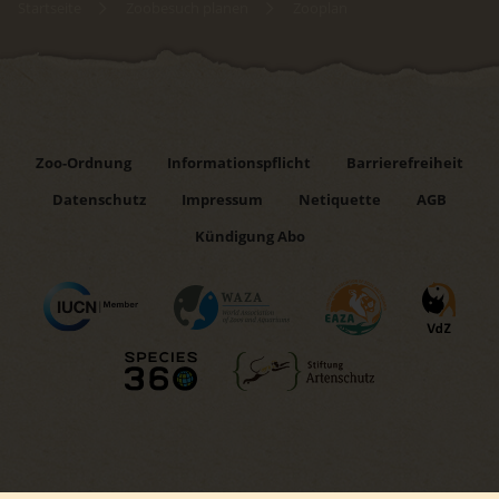
Startseite
Zoobesuch planen
Zooplan
Zoo-Ordnung
Informationspflicht
Barrierefreiheit
Datenschutz
Impressum
Netiquette
AGB
Kündigung Abo