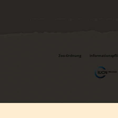
Startseite
Elefant, Tiger und Co - Folge 953: Kliff H
Zoo-Ordnung
Informationspfl