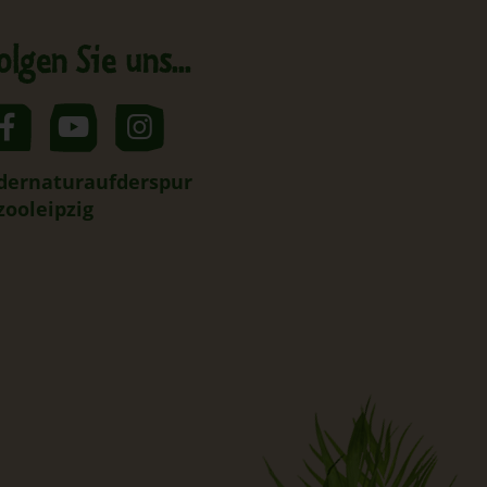
olgen Sie uns...
dernaturaufderspur
zooleipzig