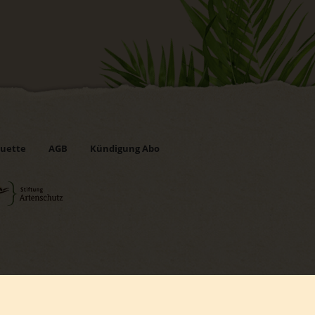
uette
AGB
Kündigung Abo