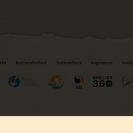
änger!
icht
Barrierefreiheit
Datenschutz
Impressum
Netiq