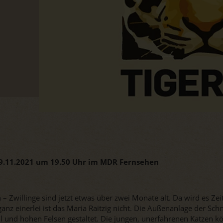
9.11.2021 um 19.50 Uhr im MDR Fernsehen
– Zwillinge sind jetzt etwas über zwei Monate alt. Da wird es Zei
anz einerlei ist das Maria Raitzig nicht. Die Außenanlage der Sch
ll und hohen Felsen gestaltet. Die jungen, unerfahrenen Katzen kö