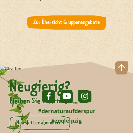
Zur Übersicht Gruppenangebote
Neugierig?
Bleiben Sie informiert...
#dernaturaufderspur
#zooleipzig
Newsletter abonnieren