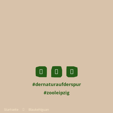
#dernaturaufderspur
#zooleipzig
Startseite
Blaukehlguan