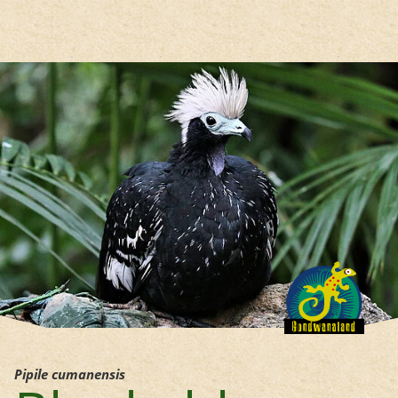
Hauptregion der Seite anspri
Pipile cumanensis