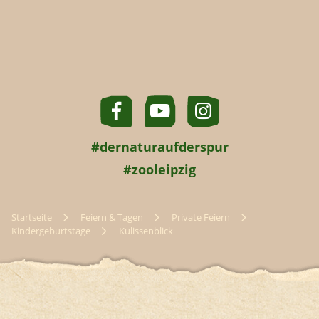
#dernaturaufderspur
#zooleipzig
Startseite
Feiern & Tagen
Private Feiern
Kindergeburtstage
Kulissenblick