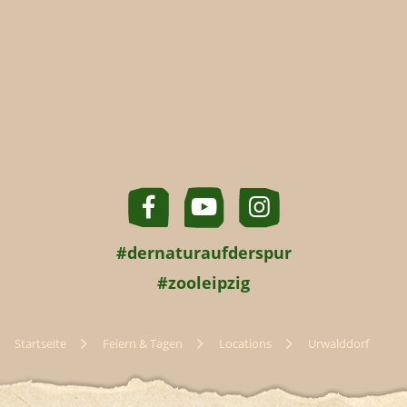
#dernaturaufderspur
#zooleipzig
Startseite
Feiern & Tagen
Locations
Urwalddorf