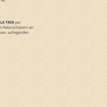
LA TREK
per
on Naturschützern an
euen, aufregenden