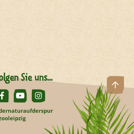
olgen Sie uns...
dernaturaufderspur
zooleipzig