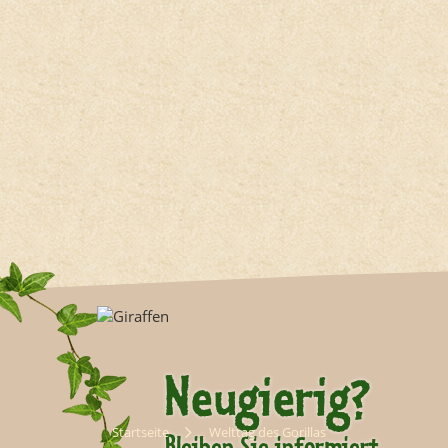
Neugierig?
Startseite
Welttag des Gorillas