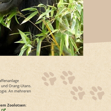
affenanlage
s und Orang-Utans.
logie. An mehreren
rem Zoolotsen
: