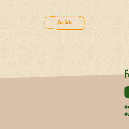
Zurück
F
#
#