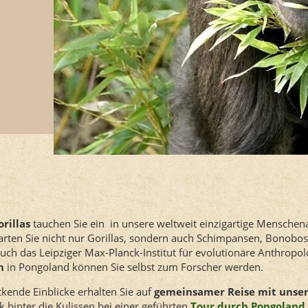
rillas
tauchen Sie ein in unsere weltweit einzigartige Menschen
arten Sie nicht nur Gorillas, sondern auch Schimpansen, Bonobo
uch das Leipziger Max-Planck-Institut für evolutionäre Anthropo
en
in Pongoland können Sie selbst zum Forscher werden.
kende Einblicke erhalten Sie auf
gemeinsamer Reise mit unse
k hinter die Kulissen bei einer geführten
Tour durch Pongoland.