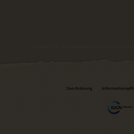
Startseite
Zoo übergibt K!DZ-Spenden an Uni-Kinde
Zoo-Ordnung
Informationspfl