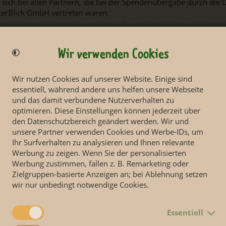
sich bei allen Partnern, die bei der Spendenübergabe durch die
erBlick GmbH vertreten waren.
ist ein fester Bestandteil der Unternehmenskultur des DHL Drehkr
ughafen Leipzig/Halle vor fast 15 Jahren engagiert sich das Unte
n der Region. „Die große Mehrheit unserer Kolleginnen und Kolleg
Wir verwenden Cookies
er und auch wir als Unternehmen sind uns unserer Verantwortung
ker wissen wir, dass man mit vereinten Kräften viel bewegen kann
Wir nutzen Cookies auf unserer Website. Einige sind
 ist genau dafür ein sehr gutes Beispiel und wir freuen uns auf 
essentiell, während andere uns helfen unsere Webseite
nft”, erklärte Elio Curti, Vorsitzender der Geschäftsführung der 
und das damit verbundene Nutzerverhalten zu
ro spendete. Die HeiterBlick GmbH unterstützt das K!DZ-Riesenk
optimieren. Diese Einstellungen können jederzeit über
 Kindern“. So konnte Samuel Kermelk, Geschäftsführer der HeiterB
den Datenschutzbereich geändert werden. Wir und
 zum Spielen für die kleinen Patienten übergeben und betonte: „
unsere Partner verwenden Cookies und Werbe-IDs, um
htige und besonders herausragende Einrichtungen für die Leipzige
Ihr Surfverhalten zu analysieren und Ihnen relevante
adt. Und genau hier treten wir in den aktuellen Zeiten nicht kürz
Werbung zu zeigen. Wenn Sie der personalisierten
rden die HeiterBlick GmbH und ich die Uni-Kinderklinik gerne s
Werbung zustimmen, fallen z. B. Remarketing oder
Zielgruppen-basierte Anzeigen an; bei Ablehnung setzen
wir nur unbedingt notwendige Cookies.
Z – das Riesenkinderfest wurden insgesamt 555.000 Euro für die 
rt, mit denen unter anderem die psychosoziale Betreuung von Pat
ation oder auch verschiedene Musiktherapieangebote finanziert 
Essentiell
t findet am 16. September 2023 statt. Interessierte Unterstützer