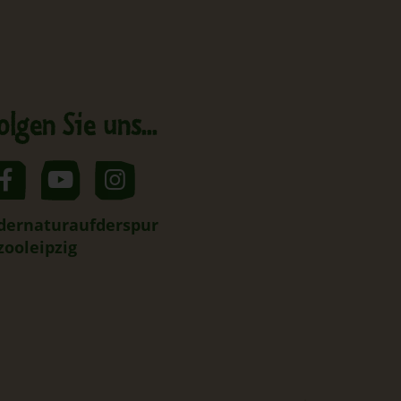
olgen Sie uns...
dernaturaufderspur
zooleipzig