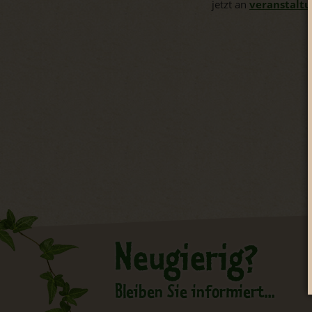
jetzt an
veranstalt
Neugierig?
Bleiben Sie informiert...