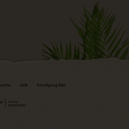
uette
AGB
Kündigung Abo