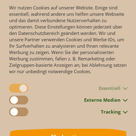
und in der vergangenen Tagen verschlechterte sich sein
Wir nutzen Cookies auf unserer Website. Einige sind
Allgemeinbefinden so stark, dass er eingeschläftert wurde,
essentiell, während andere uns helfen unsere Webseite
um ihm Schmerzen und Leiden zu ersparen.
und das damit verbundene Nutzerverhalten zu
optimieren. Diese Einstellungen können jederzeit über
Wildtiere in wissenschaftlich geführten Zoos werden
den Datenschutzbereich geändert werden. Wir und
aufgrund der artgemäßen Haltungsbedingungen, der steten
unsere Partner verwenden Cookies und Werbe-IDs, um
Verfügbarkeit von Futtter und Wasser und
Ihr Surfverhalten zu analysieren und Ihnen relevante
veterinärmedizinischer Verserogung häufig älter als im
Werbung zu zeigen. Wenn Sie der personalisierten
natürlichen Lebensraum, wo Rivalen, Futterknappheit oder
Werbung zustimmen, fallen z. B. Remarketing oder
Krankheiten die Lebenserwartung geringer ausfallen lassen.
Zielgruppen-basierte Anzeigen an; bei Ablehnung setzen
wir nur unbedingt notwendige Cookies.
Zurück
Essentiell
Externe Medien
Tracking