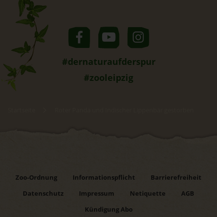
#dernaturaufderspur
#zooleipzig
Startseite
Roter Panda und Indischer Lippenbär gestorben
Zoo-Ordnung
Informationspflicht
Barrierefreiheit
Datenschutz
Impressum
Netiquette
AGB
Kündigung Abo