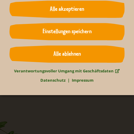
Alle akzeptieren
Neugierig?
Einstellungen speichern
Bleiben Sie informiert...
Alle ablehnen
Verantwortungsvoller Umgang mit Geschäftsdaten
Newsletter abonnieren
Datenschutz
Impressum