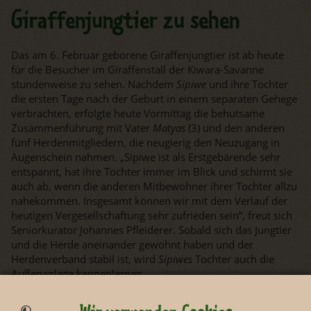
Giraffenjungtier zu sehen
Das am 6. Februar geborene Giraffenjungtier ist ab heute
für die Besucher im Giraffenstall der Kiwara-Savanne
stundenweise zu sehen. Nachdem
Sipiwe
und ihre Tochter
die ersten Tage nach der Geburt in einem separaten Gehege
verbrachten, erfolgte heute Vormittag die behutsame
Zusammenführung mit Vater
Matyas
(3) und den anderen
fünf Herdenmitgliedern, die neugierig den Neuzugang in
Augenschein nahmen. „Sipiwe ist als Erstgebärende sehr
entspannt, hat ihre Tochter immer im Blick und schirmt sie
auch ab, wenn die anderen Mitbewohner ihrer Tochter allzu
nahekommen. Insgesamt können wir mit dem Verlauf der
heutigen Vergesellschaftung sehr zufrieden sein“, freut sich
Seniorkurator Johannes Pfleiderer. Sobald sich das Jungtier
und die Herde aneinander gewöhnt haben und der
Herdenverband stabil ist, wird
Sipiwes
Tochter auch die
Außenanlage kennenlernen.