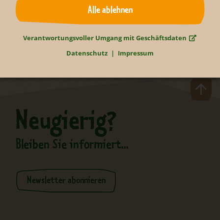
Zurück
Alle ablehnen
Verantwortungsvoller Umgang mit Geschäftsdaten
Datenschutz
Impressum
Neugierig?
Bleiben Sie informiert...
Newsletter abonnieren