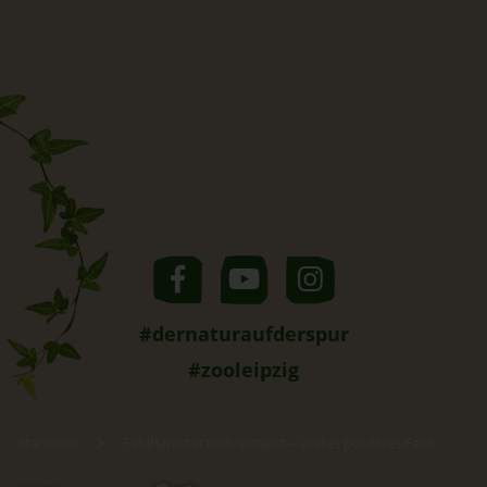
#dernaturaufderspur
#zooleipzig
Startseite
Feldhamsterzuchtprojekt – erstes positives Fazit