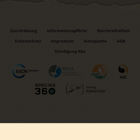
Zoo-Ordnung
Informationspflicht
Barrierefreiheit
Datenschutz
Impressum
Netiquette
AGB
Kündigung Abo