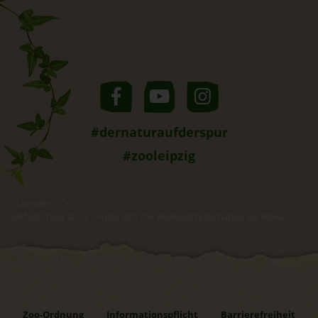
#dernaturaufderspur
#zooleipzig
Startseite
Elefant, Tiger & Co. - Folge 927: Die Wellensittiche haben ‘ne Meise
Zoo-Ordnung
Informationspflicht
Barrierefreiheit