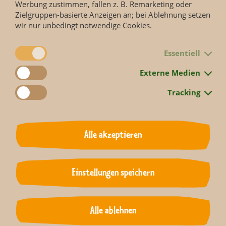
Werbung zustimmen, fallen z. B. Remarketing oder
Zielgruppen-basierte Anzeigen an; bei Ablehnung setzen
wir nur unbedingt notwendige Cookies.
Essentiell
Folge 927 jetzt ansehen.
Externe Medien
Tracking
Die Doku-Soap des MDR FERNSEHENS erzählt Geschichten
von Menschen und Tieren aus dem Zoo Leipzig, beleuchtet
den Alltag hinter den Kulissen eines der renommiertesten
Zoologischen Gärten Europas.
Alle akzeptieren
Zurück
Einstellungen speichern
Alle ablehnen