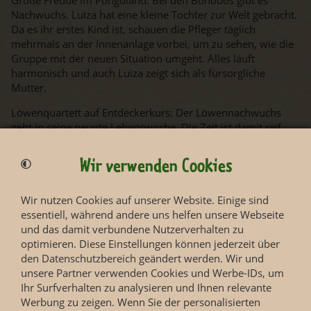
Große Freude im Pongoland: Bei den Bonobos gibt es
Nachwuchs. Luiza hat eine kleine Tochter zur Welt gebracht.
Da es ihr erstes Kind ist, schauen die Pfleger täglich
mehrmals an der Innenanlage vorbei, um zu sehen, wie die
Gruppe mit der neuen Situation umgeht. Alles läuft
harmonisch und auch Luiza zeigt sich als fürsorgliche
Mutter.
Löwenquartett auf Entdeckerkurs: Der Löwennachwuchs
geht in seine neunte Lebenswoche. Die Zeit ist damit reif,
endlich die Mutterstube zu verlassen. Daher darf das
Quartett seit einigen Tagen im Pendelmodus die
Wir verwenden Cookies
Außenanlage erkunden. Während die kleinen Raubkatzen an
der frischen Luft ihren Spaß haben, hat Mama Kigali jede
Wir nutzen Cookies auf unserer Website. Einige sind
Menge zu tun, die Rasselbande im Zaum zu halten.
essentiell, während andere uns helfen unsere Webseite
und das damit verbundene Nutzerverhalten zu
optimieren. Diese Einstellungen können jederzeit über
den Datenschutzbereich geändert werden. Wir und
unsere Partner verwenden Cookies und Werbe-IDs, um
Ihr Surfverhalten zu analysieren und Ihnen relevante
Werbung zu zeigen. Wenn Sie der personalisierten