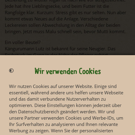
Jede hat ihre Lieblingsecke, und beim Futter ist die
Rangfolge klar. Kurzum: Stress gibt es nur selten. Nun aber
kommt etwas Neues auf die Anlage. Verschiedene
Leckereien sollen Abwechslung in den Alltag der beiden
bringen. Jetzt muss Malu schnell sein, bevor Mutti kommt.
Ein voller Beutel?
Kängurumann Lutz ist bekannt für seine Neugier. Das
Frühstück im Gang in der Nähe der Pfleger gehört
inzwischen zur Morgenroutine. Doch an diesem Morgen
wirkt Lutz anders. Sein Interesse gilt mehr seiner Edith – die
Wir verwenden Cookies
hat nämlich etwas im Beutel, so scheint es zumindest. Wird
Lutz wirklich bald Vater?
Wir nutzen Cookies auf unserer Website. Einige sind
essentiell, während andere uns helfen unsere Webseite
und das damit verbundene Nutzerverhalten zu
optimieren. Diese Einstellungen können jederzeit über
den Datenschutzbereich geändert werden. Wir und
unsere Partner verwenden Cookies und Werbe-IDs, um
Ihr Surfverhalten zu analysieren und Ihnen relevante
Werbung zu zeigen. Wenn Sie der personalisierten