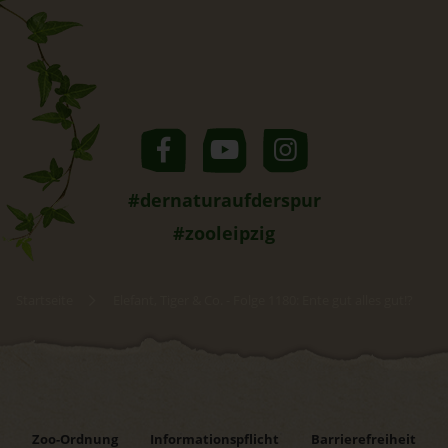
#dernaturaufderspur
#zooleipzig
Startseite
Elefant, Tiger & Co. - Folge 1180: Ente gut alles gut!?
Zoo-Ordnung
Informationspflicht
Barrierefreiheit