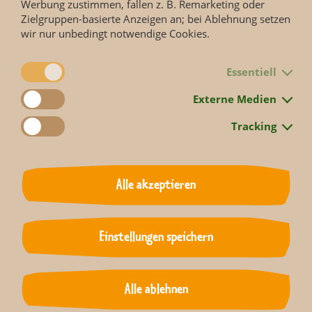
Werbung zustimmen, fallen z. B. Remarketing oder
Zielgruppen-basierte Anzeigen an; bei Ablehnung setzen
wir nur unbedingt notwendige Cookies.
Jetzt Folge 1180 anschauen.
Essentiell
Externe Medien
Die Doku-Soap des MDR erzählt Geschichten von Menschen
Tracking
und Tieren aus dem Zoo Leipzig, beleuchtet den Alltag hinter
den Kulissen eines der renommiertesten Zoologischen Gärten
Europas.
Alle akzeptieren
Einstellungen speichern
Zurück
Alle ablehnen