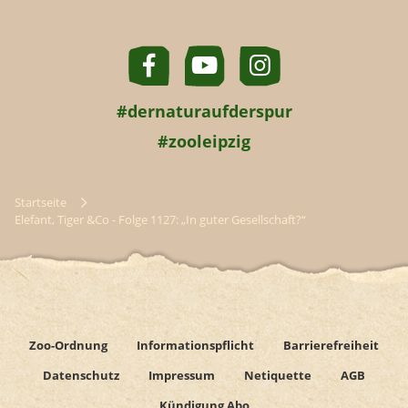
#dernaturaufderspur
#zooleipzig
Startseite
Elefant, Tiger &Co - Folge 1127: „In guter Gesellschaft?“
Zoo-Ordnung
Informationspflicht
Barrierefreiheit
Datenschutz
Impressum
Netiquette
AGB
Kündigung Abo