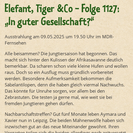
Elefant, Tiger &Co - Folge 1127:
„In guter Gesellschaft?“
Ausstrahlung am 09.05.2025 um 19.50 Uhr im MDR-
Fernsehen
Alle beisammen? Die Jungtiersaison hat begonnen. Das
macht sich hinter den Kulissen der Afrikasavanne deutlich
bemerkbar. Da scharen schon viele kleine Hufen und wollen
raus. Doch so ein Ausflug muss gründlich vorbereitet
werden. Besondere Aufmerksamkeit bekommen die
Säbelantilopen, denn die haben gleich viermal Nachwuchs.
Das könnte für Unruhe sorgen, vor allem bei den
Zebrastuten. Die testen ja gerne mal, wie weit sie bei
fremden Jungtieren gehen dürfen.
Nachbarschaftstreffen? Gut fünf Monate leben Aymara und
Xavier nun in Leipzig. Die beiden Mähnenwölfe haben sich
inzwischen gut an das neue Miteinander gewöhnt. Ihren
Vorgarten teilen sich die beiden allerdings noch zeitversetzt