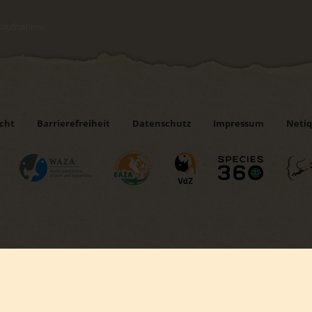
ndsaufnahme
icht
Barrierefreiheit
Datenschutz
Impressum
Netiq