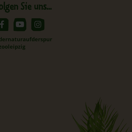
olgen Sie uns...
dernaturaufderspur
zooleipzig