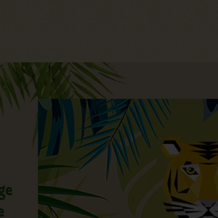
Hauptregion der Seite anspri
lge
e