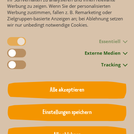
Werbung zu zeigen. Wenn Sie der personalisierten
Werbung zustimmen, fallen z. B. Remarketing oder
Zielgruppen-basierte Anzeigen an; bei Ablehnung setzen
wir nur unbedingt notwendige Cookies.
Essentiell
Jetzt Folge 1060 ansehen.
Externe Medien
Tracking
R erzählt Geschichten von Menschen und Tieren aus dem Leipziger 
Alle akzeptieren
issen eines der renommiertesten Zoologischen Gärten Europas.
Einstellungen speichern
Zurück