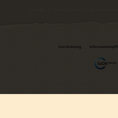
Startseite
Elefant, Tiger & Co - Folge 1060: Besta
Zoo-Ordnung
Informationspfl