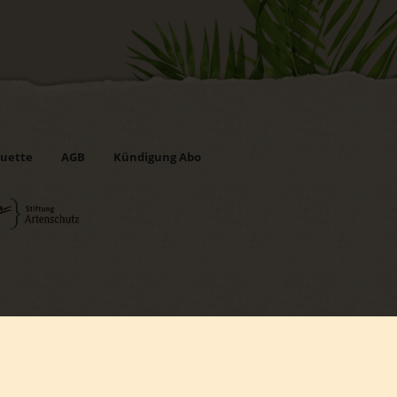
uette
AGB
Kündigung Abo