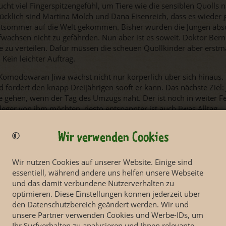
ucht viel Fingerspitzengefühl, um Tiere wie die sensiblen Quolls 
klich sind Martina Molch und Dana Eisenreich, dass es wieder g
pätsommer auf die Welt gekommen. Bisher wurden die Jungen abso
fwachsen nicht zu gefährden. Nun aber ist es soweit. Doktor Ber
 zu verteilen. Dafür müssen die scheuen Quollkinder aber erstma
ein leichter Auftrag.
Komodowaran Jiwa wächst nicht nur körperlich über sich hinaus. 
fordert den knapp Dreijährigen sooft er kann. Das nächste Ziel: J
te gehen, wenn der Tag des Umzugs naht. Der ist noch in weiter Fe
Pfleger von ihm möchten, desto entspannter ist auch Jiwas Alltag.
Wir verwenden Cookies
Wir nutzen Cookies auf unserer Website. Einige sind
essentiell, während andere uns helfen unsere Webseite
und das damit verbundene Nutzerverhalten zu
optimieren. Diese Einstellungen können jederzeit über
den Datenschutzbereich geändert werden. Wir und
unsere Partner verwenden Cookies und Werbe-IDs, um
Ihr Surfverhalten zu analysieren und Ihnen relevante