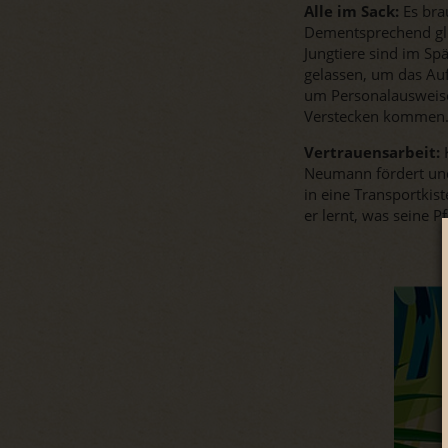
Alle im Sack:
Es bra
Dementsprechend glüc
Jungtiere sind im S
gelassen, um das Au
um Personalausweise
Verstecken kommen. K
Vertrauensarbeit:
Neumann fördert und 
in eine Transportkis
er lernt, was seine 