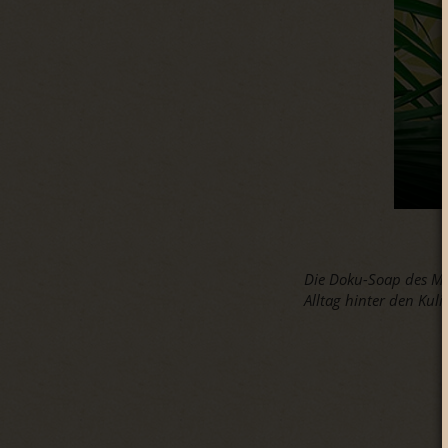
Die Doku-Soap des MD
Alltag hinter den Kul