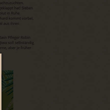
nachzuzüchten.
eklappt hat! Sieben
lut in Ruhe
nhard kommt vorbei,
l aus ihren
Sein Pfleger Robin
iwa soll selbständig
rne, aber je früher