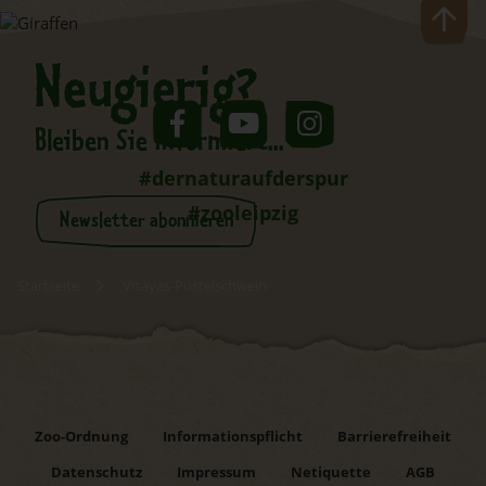
Neugierig?
Bleiben Sie informiert...
#dernaturaufderspur
#zooleipzig
Newsletter abonnieren
Startseite
Visayas-Pustelschwein
Zoo-Ordnung
Informationspflicht
Barrierefreiheit
Datenschutz
Impressum
Netiquette
AGB