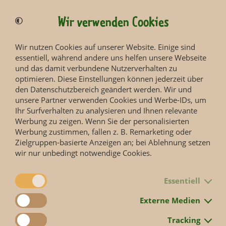
Steckbrief
Wir verwenden Cookies
Verwandtschaft
Ordnung: Paarhufer; Familie: Schweine
Wir nutzen Cookies auf unserer Website. Einige sind
essentiell, während andere uns helfen unsere Webseite
Lebensraum
und das damit verbundene Nutzerverhalten zu
Primär- und Sekundärwälder bis 1.600 m Höhe auf der Insel
optimieren. Diese Einstellungen können jederzeit über
Negros
den Datenschutzbereich geändert werden. Wir und
unsere Partner verwenden Cookies und Werbe-IDs, um
Ihr Surfverhalten zu analysieren und Ihnen relevante
Höchstalter
Werbung zu zeigen. Wenn Sie der personalisierten
ca. 10 Jahre in der Natur
Werbung zustimmen, fallen z. B. Remarketing oder
Zielgruppen-basierte Anzeigen an; bei Ablehnung setzen
Größe
wir nur unbedingt notwendige Cookies.
Körperlänge: 80-100 cm; Schulterhöhe: ca. 60 cm
Mehr anzeigen
Essentiell
Gewicht
30-70 kg
Externe Medien
Tracking
Sozialstruktur