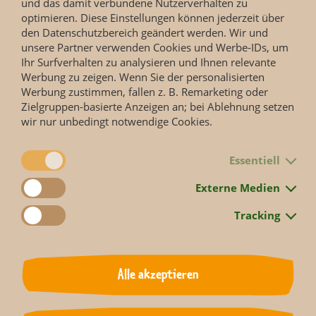
und das damit verbundene Nutzerverhalten zu
optimieren. Diese Einstellungen können jederzeit über
Gewicht
den Datenschutzbereich geändert werden. Wir und
ca. 26 g
unsere Partner verwenden Cookies und Werbe-IDs, um
Ihr Surfverhalten zu analysieren und Ihnen relevante
Mehr anzeigen
Sozialstruktur
Werbung zu zeigen. Wenn Sie der personalisierten
leben paarweise oder in Gruppen von 3-10 Individuen;
Werbung zustimmen, fallen z. B. Remarketing oder
brüten paarweise
Zielgruppen-basierte Anzeigen an; bei Ablehnung setzen
wir nur unbedingt notwendige Cookies.
Fortpflanzung
legen 2-3 Eier; Brutdauer: 12-14 Tage
Essentiell
Bedrohungsstatus
Externe Medien
Feinde
Raubtiere, Greifvögel und Schlangen
Tracking
Weitere Informationen finden Sie auf den Seiten der
IUCN Red List
.
Nahrung
Früchte und Gliederfüßer
Alle akzeptieren