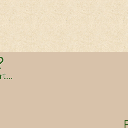
?
t...