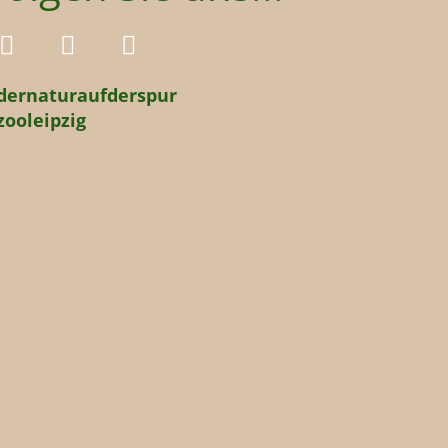
dernaturaufderspur
zooleipzig