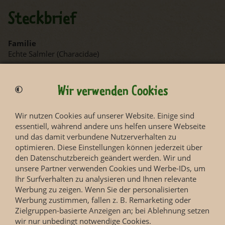
Steckbrief
Familie
Echte Salmler (Characidae)
Länge
Wir verwenden Cookies
max. 12 cm
Wir nutzen Cookies auf unserer Website. Einige sind
essentiell, während andere uns helfen unsere Webseite
und das damit verbundene Nutzerverhalten zu
optimieren. Diese Einstellungen können jederzeit über
den Datenschutzbereich geändert werden. Wir und
unsere Partner verwenden Cookies und Werbe-IDs, um
Bedrohungsstatus
Ihr Surfverhalten zu analysieren und Ihnen relevante
Werbung zu zeigen. Wenn Sie der personalisierten
Weitere Informationen finden Sie auf den Seiten der
Werbung zustimmen, fallen z. B. Remarketing oder
IUCN Red List
.
Zielgruppen-basierte Anzeigen an; bei Ablehnung setzen
wir nur unbedingt notwendige Cookies.