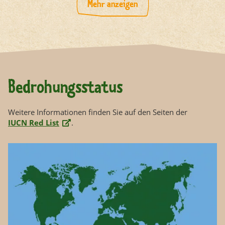
Mehr anzeigen
Fortpflanzung
etwa 10 Eier pro Gelege; mehrere Gelege pro Jahr
Feinde
der Mensch durch Bejagung für den asiatischen
Lebensmittelmarkt
Bedrohungsstatus
Nahrung
Fische, wirbellose Tiere und Pflanzen
Weitere Informationen finden Sie auf den Seiten der
IUCN Red List
.