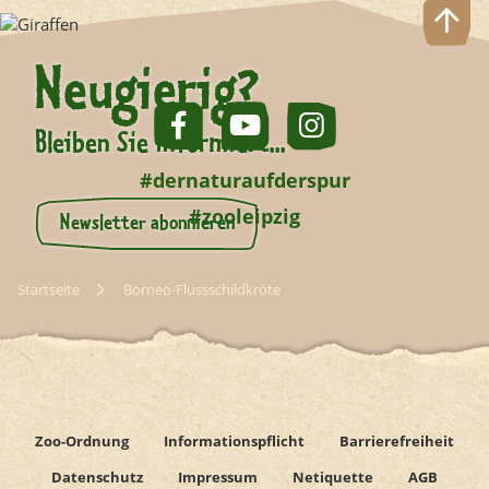
Neugierig?
Bleiben Sie informiert...
#dernaturaufderspur
#zooleipzig
Newsletter abonnieren
Startseite
Borneo-Flussschildkröte
Zoo-Ordnung
Informationspflicht
Barrierefreiheit
Datenschutz
Impressum
Netiquette
AGB