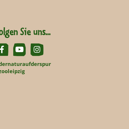
olgen Sie uns...
dernaturaufderspur
zooleipzig