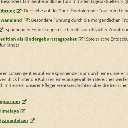
: Besonders familienfreundliche Tour mit allen tagesaktuellen Hig
Führung
: Der Liebe auf der Spur
: Faszinierende Tour zum Lieb
dwanaland
: Besondere Führung durch die morgendlichen Tr
: spannenden Entdeckungsreise bereits vor offizieller Zooöffnu
dition als Kindergeburtstagspaket
: Spielerische Entdeck
ür Kinder
en Lotsen geht es auf eine spannende Tour durch eine unserer E
iven Blick hinter die Kulissen eines ausgewählten Bereiches werfe
h mit einem unserer Pfleger viele Geschichten über die tierisc
 Aquarium
 Himalaya
 Hyänenfelsen