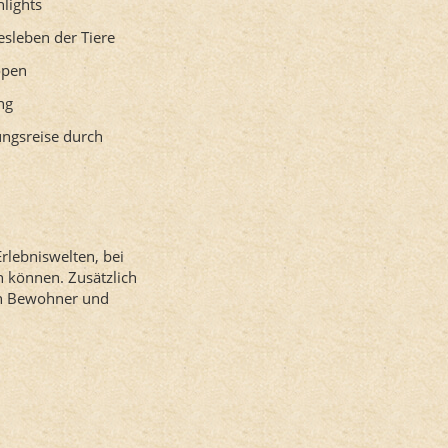
hlights
esleben der Tiere
open
ng
ungsreise durch
rlebniswelten, bei
n können. Zusätzlich
hen Bewohner und