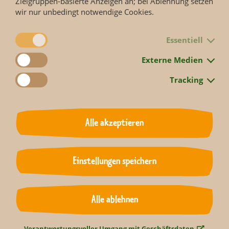
Zielgruppen-basierte Anzeigen an; bei Ablehnung setzen
wir nur unbedingt notwendige Cookies.
Wir freuen uns auf Ihren Besuch!
Essentiell
Onlinetickets gibt es hier
Externe Medien
Tracking
Termin
12.08.2026
Alle akzeptieren
Zurück
Einstellungen speichern
Alle ablehnen
Verantwortungsvoller Umgang mit Geschäftsdaten