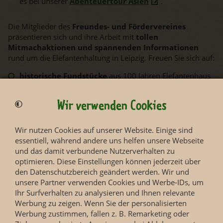
es bei unserer
Abenteuertour Asien
.
Die Mitglieder des
Freundes- und Fördervereines
präsentieren sich und ihre Arbeit mit
tollen
Mitmachaktionen und spannenden Informationen
rund um die Elefantenhaltung in Leipzig. Freuen Sie sich auf:
historische Fundstücke
aus 100 Jahren Elefantenhaus
Beschäftigungsmaterialien
und
Futterportionen
unserer Elefanten
Wir verwenden Cookies
das Herstellen von eigenen
Buttons
Wir nutzen Cookies auf unserer Website. Einige sind
Biegeelefanten
(Metall biegen) und
Häkeltiere
essentiell, während andere uns helfen unsere Webseite
und das damit verbundene Nutzerverhalten zu
Die Stände des Freundes- und Fördervereins Zoo Leipzig
optimieren. Diese Einstellungen können jederzeit über
e.V. finden Sie auf der Treppe zwischen den Asiatischen
den Datenschutzbereich geändert werden. Wir und
Freiflugvolieren und auf dem Weg zum Elefantentempel.
unsere Partner verwenden Cookies und Werbe-IDs, um
Ihr Surfverhalten zu analysieren und Ihnen relevante
Freuen Sie sich auf einen spannenden Tag voller
Werbung zu zeigen. Wenn Sie der personalisierten
unvergesslicher Momente im Zoo Leipzig und buchen Sie
Werbung zustimmen, fallen z. B. Remarketing oder
am besten gleich Ihr Ticket für den Welttag der Elefanten.