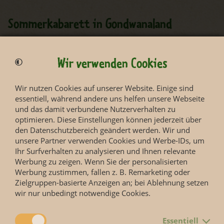
Sommerkabarett in Gondwanaland
Das
Leipziger Central Kabarett
präsentiert Ihnen
einen tierischen Kabarettabend
vom
22.07. bis 09.08.
in
Wir verwenden Cookies
den Eventräumen von Gondwanaland
Wir nutzen Cookies auf unserer Website. Einige sind
Puppentheater auf der Eventfläche Kiwara-
essentiell, während andere uns helfen unsere Webseite
und das damit verbundene Nutzerverhalten zu
Kopje
optimieren. Diese Einstellungen können jederzeit über
den Datenschutzbereich geändert werden. Wir und
mit den Märchenhelden vom Theater Fingerhut, Theater
unsere Partner verwenden Cookies und Werbe-IDs, um
Wi & Wo und PAPPERLAPAPP
Ihr Surfverhalten zu analysieren und Ihnen relevante
vom 06.08. bis 16.08.2026
Werbung zu zeigen. Wenn Sie der personalisierten
Werbung zustimmen, fallen z. B. Remarketing oder
jeweils um 14:30 und 16:30 Uhr
Zielgruppen-basierte Anzeigen an; bei Ablehnung setzen
wir nur unbedingt notwendige Cookies.
im Zooeintritt inkludiert
Essentiell