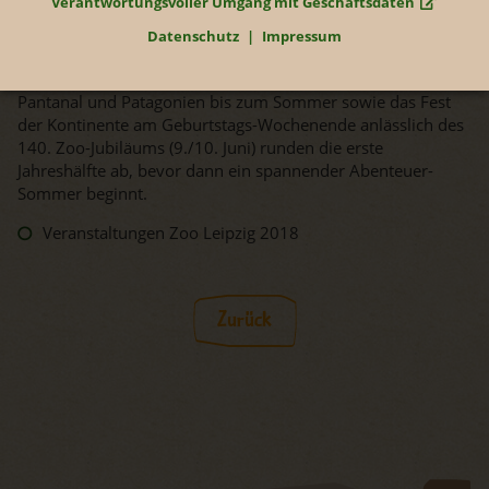
Verantwortungsvoller Umgang mit Geschäftsdaten
besondere Flair im Großstadtdschungel und einen
Datenschutz
Impressum
exotischen Kurzurlaub mitten in Leipzig.
Die feierliche Eröffnung der Südamerika-Welten Pampa,
Pantanal und Patagonien bis zum Sommer sowie das Fest
der Kontinente am Geburtstags-Wochenende anlässlich des
140. Zoo-Jubiläums (9./10. Juni) runden die erste
Jahreshälfte ab, bevor dann ein spannender Abenteuer-
Sommer beginnt.
Veranstaltungen Zoo Leipzig 2018
Zurück