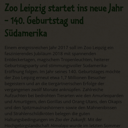
Zoo Leipzig startet ins neue Jahr
- 140. Geburtstag und
Südamerika
Einem ereignisreichen Jahr 2017 soll im Zoo Leipzig ein
faszinierendes Jubiläum 2018 mit spannenden
Entdeckertagen, magischem Tropenleuchten, heiterer
Geburtstagsparty und stimmungsvoller Südamerika-
Eröffnung folgen. Im Jahr seines 140. Geburtstages möchte
der Zoo Leipzig erneut etwa 1,7 Millionen Besucher
begeistern und an die tiergärtnerischen Erfolge der
vergangenen zwölf Monate anknüpfen. Zahlreiche
Aufzuchten bei bedrohten Tierarten wie den Amurleoparden
und Amurtigern, den Gorillas und Orang-Utans, den Okapis
und den Spitzmaulnashörnern sowie den Mähnenibissen
und Strahlenschildkröten belegen die guten
Haltungsbedingungen im
Zoo der Zukunft
. Mit der
Hochgebirgslandschaft
Himalaya
wurde im letzten Sommer