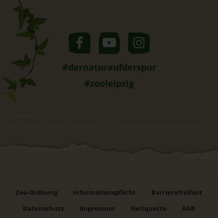
#dernaturaufderspur
#zooleipzig
Startseite
Zoo Leipzig startet ins neue Jahr - 140. Geburtstag und Südamerika
Zoo-Ordnung
Informationspflicht
Barrierefreiheit
Datenschutz
Impressum
Netiquette
AGB