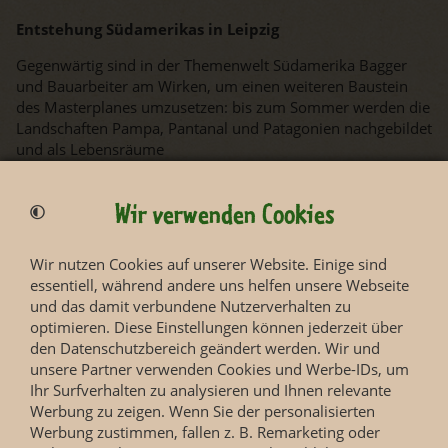
Entstehung Südamerikas in Leipzig
Gegenwärtig sind in der Themenwelt Südamerika Bagger
und Bauarbeiter am Wirken, um einen weiteren Baustein
des Masterplanes umzusetzen: bis zum Sommer werden die
Landschaften Pampa, Pantanal und Patagonien nachgebildet
und als Lebensräume
für Weißrüsselnasenbären, Guanakos, Capybaras, Große
Ameisenbären, Mähnenwölfe, Große Maras, Darwin Nandus
Wir verwenden Cookies
und Chako Pekaris fertiggestellt. Das kurz vor Weihnachten
an der
Hacienda Las Casas
bezogene neue Gehege für die
Wir nutzen Cookies auf unserer Website. Einige sind
Lamaherde bildet künftig das Tor zu dem neuen Bereich,
essentiell, während andere uns helfen unsere Webseite
der sich von der Hacienda bis zum früheren
und das damit verbundene Nutzerverhalten zu
Wildpferdgehege ziehen wird und eine Fläche von 15.755
optimieren. Diese Einstellungen können jederzeit über
m² umfasst.
den Datenschutzbereich geändert werden. Wir und
Spannende Veranstaltungen für kleine und große
unsere Partner verwenden Cookies und Werbe-IDs, um
Abenteurer
Ihr Surfverhalten zu analysieren und Ihnen relevante
Werbung zu zeigen. Wenn Sie der personalisierten
Bei den sieben Entdeckertagen gehen die Besucher mit allen
Werbung zustimmen, fallen z. B. Remarketing oder
Sinnen auf Safari. In Gondwanaland geht es am 20. und 21.