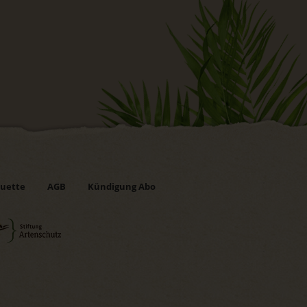
uette
AGB
Kündigung Abo