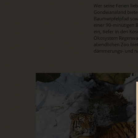
Wer seine Ferien li
Gondwanaland bietet
Baumwipfelpfad sowi
einer 90-minütigen
B
ein, tiefer in den 
Ökosystem Regenwald
abendlichen Zoo bie
dämmerungs- und nac