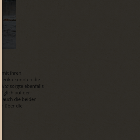
 mit ihren
amerika konnten die
olita
sorgte ebenfalls
täglich auf der
d auch die beiden
en über die