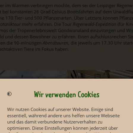
eber im Warmen verbringen möchte, dem sei der Leipziger Regen
 bei konstanten 26 Grad Celsius Bootsfahrten auf dem Urwaldflu
e 170 Tier- und 500 Pflanzenarten. Über Letztere können Pflan
otaniktour
mehr erfahren. Die Tour
Regenwald-Expedition
(für Kin
Kosmos der Tropenerlebniswelt Gondwanaland einzusteigen und Wi
 und dessen Bewohner zu erfahren. Einen aufschlussreichen Str
ten die 90-minütigen
Abendtouren
, die jeweils um 17.30 Uhr star
htaktiven Tiere im Fokus haben.
Wir verwenden Cookies
Wir nutzen Cookies auf unserer Website. Einige sind
essentiell, während andere uns helfen unsere Webseite
und das damit verbundene Nutzerverhalten zu
optimieren. Diese Einstellungen können jederzeit über