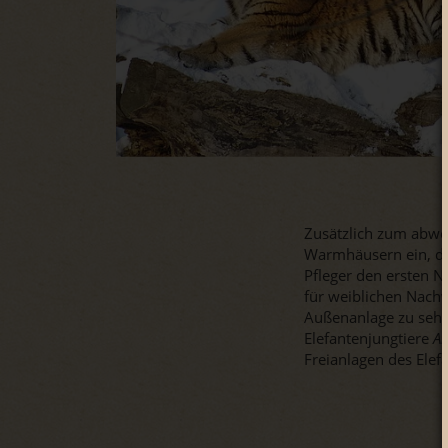
Zusätzlich zum abwe
Warmhäusern ein, die
Pfleger den ersten 
für weiblichen Nach
Außenanlage zu sehen
Elefantenjungtiere
Ak
Freianlagen des Ele