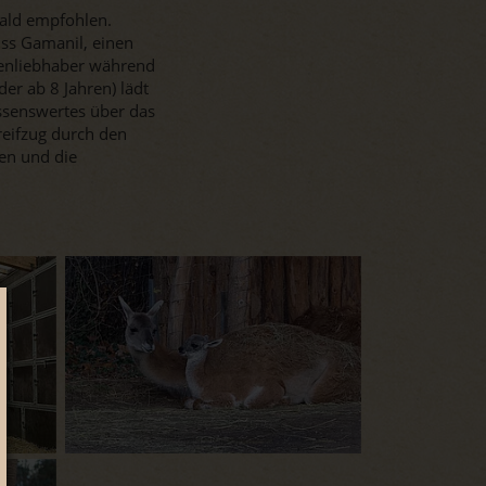
wald empfohlen.
ss Gamanil, einen
zenliebhaber während
der ab 8 Jahren) lädt
ssenswertes über das
eifzug durch den
ten und die