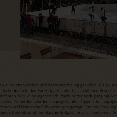
en, Pirouetten drehen und das Winterfeeling genießen. Bis 12. Mä
hlittschuhbahn in den Konzertgarten ein. Täglich können Besucher
huh fahren. Wer keine eigenen Schlittschuhe zur Verfügung hat, ka
ausleihen. Außerdem werden an ausgewählten Tagen vom Leipziger
boten und Eiskunstlauf-Showeinlagen gezeigt. Für eine Stärkung
ende Getränk sorgt der Marché-Grillpavillon gleich neben der S