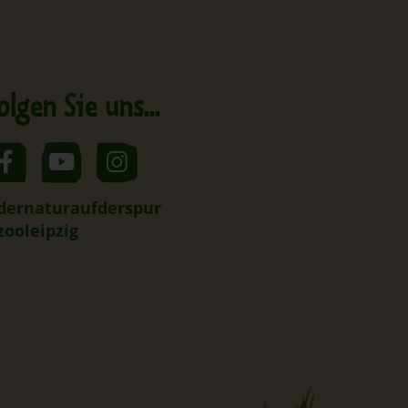
olgen Sie uns...
dernaturaufderspur
zooleipzig