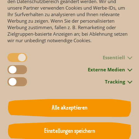
den Datenschutzbereich geändert werden. Wir und
unsere Partner verwenden Cookies und Werbe-IDs, um
Ihr Surfverhalten zu analysieren und Ihnen relevante
Werbung zu zeigen. Wenn Sie der personalisierten
Werbung zustimmen, fallen z. B. Remarketing oder
Zielgruppen-basierte Anzeigen an; bei Ablehnung setzen
wir nur unbedingt notwendige Cookies.
Essentiell
Externe Medien
chslungsreichen Ferienprogramm laden alle sechs Erlebniswelten
 Artenvielfalt und die aktuellen Jungtiere zu entdecken. In Süd
Tracking
Nachwuchs bereits zu Beginn des Jahres begrüßen: Guanakostute
L
wuchs. Guanakojungtier
Valentina
entwickelt sich sehr gut und ist 
. Im Giraffenhaus brachte Sipiwe ihr erstes Jungtier zur Welt un
ito
und
BẢO NGỌC
entwickeln sich prächtig und toben ausgelass
Alle akzeptieren
fantentempels.
Einstellungen speichern