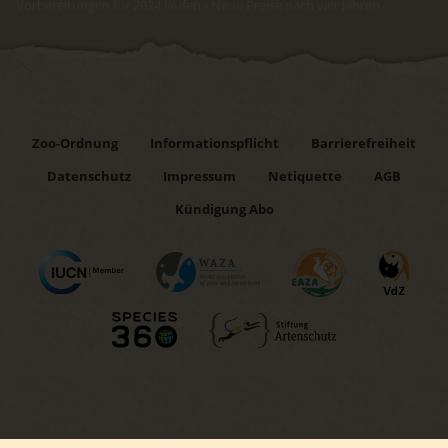
Vorbereitungen für 2024 laufen - Neue Preise nach vier Jahren
Zoo-Ordnung
Informationspflicht
Barrierefreiheit
Datenschutz
Impressum
Netiquette
AGB
Kündigung Abo