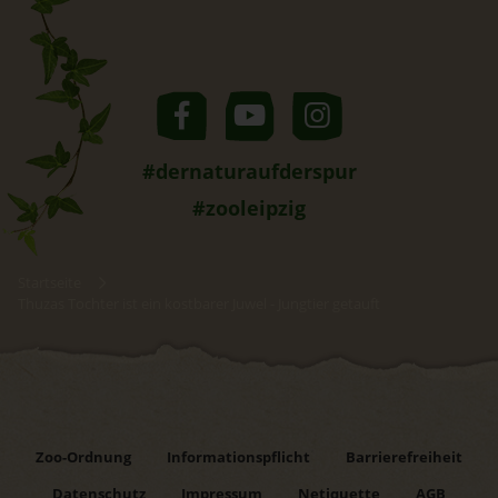
#dernaturaufderspur
#zooleipzig
Startseite
Thuzas Tochter ist ein kostbarer Juwel - Jungtier getauft
Zoo-Ordnung
Informationspflicht
Barrierefreiheit
Datenschutz
Impressum
Netiquette
AGB