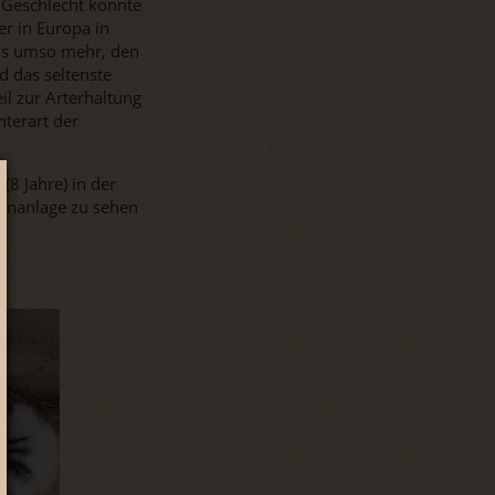
 Geschlecht konnte
er in Europa in
uns umso mehr, den
 das seltenste
il zur Arterhaltung
nterart der
a
(8 Jahre) in der
ßenanlage zu sehen