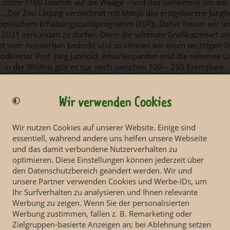
gt stolze 3100 Gramm auf die Waage – und das Geheimnis um das
. „Der Zoo Leipzig verzeichnet mit
Manju
das erstgeborene Jungti
uropäischem Erhaltungszuchtprogramm (EEP)). Daher freuen wir 
 2021 verkünden zu dürfen. Denn die seltenste Großkatzenart und
ist vom Aussterben bedroht und so können wir einen wichtigen Te
oodirektor Prof. Jörg Junhold. Amurleoparden sind die seltenste U
 in der Wildnis gibt es nur noch zwischen 100 – 250 Exemplare.
ässt immer wieder die Wurfbox und tollt mit bzw. auf Mutter
Mi
Lange wird es nicht mehr dauern, bis sie gemeinsam auf der Au
Wir verwenden Cookies
Wir nutzen Cookies auf unserer Website. Einige sind
essentiell, während andere uns helfen unsere Webseite
und das damit verbundene Nutzerverhalten zu
optimieren. Diese Einstellungen können jederzeit über
den Datenschutzbereich geändert werden. Wir und
unsere Partner verwenden Cookies und Werbe-IDs, um
Ihr Surfverhalten zu analysieren und Ihnen relevante
Werbung zu zeigen. Wenn Sie der personalisierten
Werbung zustimmen, fallen z. B. Remarketing oder
Zielgruppen-basierte Anzeigen an; bei Ablehnung setzen