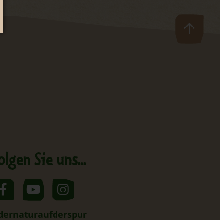
olgen Sie uns...
dernaturaufderspur