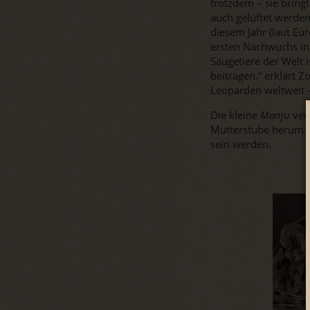
trotzdem – sie brin
auch gelüftet werden
diesem Jahr (laut E
ersten Nachwuchs in
Säugetiere der Welt 
beitragen.“ erklärt Z
Leoparden weltweit –
Die kleine
Manju
verl
Mutterstube herum. 
sein werden.