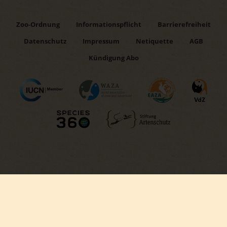
Zoo-Ordnung
Informationspflicht
Barrierefreiheit
Datenschutz
Impressum
Netiquette
AGB
Kündigung Abo