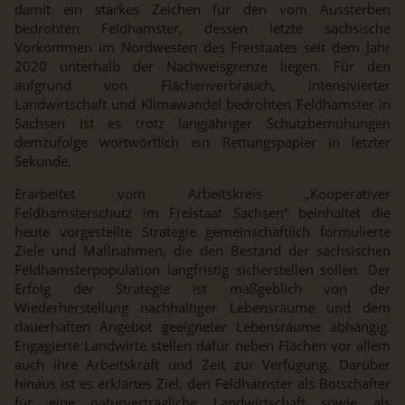
damit ein starkes Zeichen für den vom Aussterben
bedrohten Feldhamster, dessen letzte sächsische
Vorkommen im Nordwesten des Freistaates seit dem Jahr
2020 unterhalb der Nachweisgrenze liegen. Für den
aufgrund von Flächenverbrauch, intensivierter
Landwirtschaft und Klimawandel bedrohten Feldhamster in
Sachsen ist es trotz langjähriger Schutzbemühungen
demzufolge wortwörtlich ein Rettungspapier in letzter
Sekunde.
Erarbeitet vom Arbeitskreis „Kooperativer
Feldhamsterschutz im Freistaat Sachsen“ beinhaltet die
heute vorgestellte Strategie gemeinschaftlich formulierte
Ziele und Maßnahmen, die den Bestand der sächsischen
Feldhamsterpopulation langfristig sicherstellen sollen. Der
Erfolg der Strategie ist maßgeblich von der
Wiederherstellung nachhaltiger Lebensräume und dem
dauerhaften Angebot geeigneter Lebensräume abhängig.
Engagierte Landwirte stellen dafür neben Flächen vor allem
auch ihre Arbeitskraft und Zeit zur Verfügung. Darüber
hinaus ist es erklärtes Ziel, den Feldhamster als Botschafter
für eine naturverträgliche Landwirtschaft sowie als