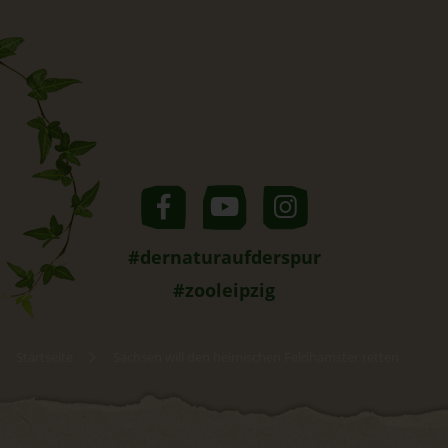
#dernaturaufderspur
#zooleipzig
Startseite
Sachsen will den heimischen Feldhamster retten