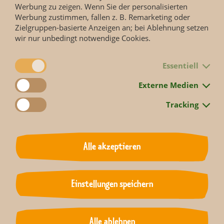
Werbung zu zeigen. Wenn Sie der personalisierten
Werbung zustimmen, fallen z. B. Remarketing oder
Hier gehts zur kompletten Strategie.
Zielgruppen-basierte Anzeigen an; bei Ablehnung setzen
wir nur unbedingt notwendige Cookies.
Essentiell
Externe Medien
Tracking
Alle akzeptieren
Einstellungen speichern
Hintergrund kooperativer Feldhamsterschutz:
Alle ablehnen