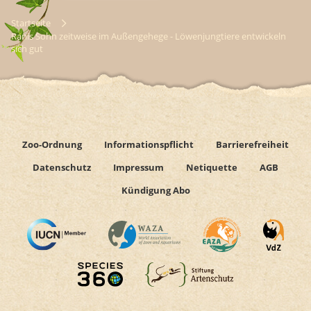
Startseite
Ranis Sohn zeitweise im Außengehege - Löwenjungtiere entwickeln
sich gut
Zoo-Ordnung
Informationspflicht
Barrierefreiheit
Datenschutz
Impressum
Netiquette
AGB
Kündigung Abo