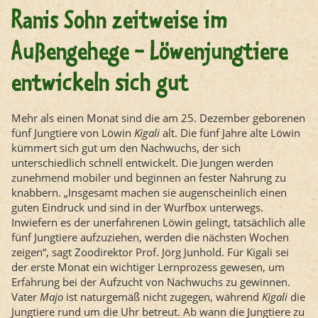
Ranis Sohn zeitweise im
Außengehege - Löwenjungtiere
entwickeln sich gut
Mehr als einen Monat sind die am 25. Dezember geborenen
fünf Jungtiere von Löwin
Kigali
alt. Die fünf Jahre alte Löwin
kümmert sich gut um den Nachwuchs, der sich
unterschiedlich schnell entwickelt. Die Jungen werden
zunehmend mobiler und beginnen an fester Nahrung zu
knabbern. „Insgesamt machen sie augenscheinlich einen
guten Eindruck und sind in der Wurfbox unterwegs.
Inwiefern es der unerfahrenen Löwin gelingt, tatsächlich alle
fünf Jungtiere aufzuziehen, werden die nächsten Wochen
zeigen“, sagt Zoodirektor Prof. Jörg Junhold. Für Kigali sei
der erste Monat ein wichtiger Lernprozess gewesen, um
Erfahrung bei der Aufzucht von Nachwuchs zu gewinnen.
Vater
Majo
ist naturgemäß nicht zugegen, während
Kigali
die
Jungtiere rund um die Uhr betreut. Ab wann die Jungtiere zu