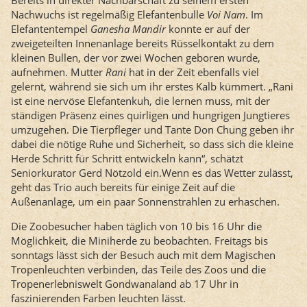
Bereits in direkter Nachbarschaft zu seinem ersten
Nachwuchs ist regelmäßig Elefantenbulle
Voi Nam
. Im
Elefantentempel
Ganesha Mandir
konnte er auf der
zweigeteilten Innenanlage bereits Rüsselkontakt zu dem
kleinen Bullen, der vor zwei Wochen geboren wurde,
aufnehmen. Mutter
Rani
hat in der Zeit ebenfalls viel
gelernt, während sie sich um ihr erstes Kalb kümmert. „Rani
ist eine nervöse Elefantenkuh, die lernen muss, mit der
ständigen Präsenz eines quirligen und hungrigen Jungtieres
umzugehen. Die Tierpfleger und Tante Don Chung geben ihr
dabei die nötige Ruhe und Sicherheit, so dass sich die kleine
Herde Schritt für Schritt entwickeln kann“, schätzt
Seniorkurator Gerd Nötzold ein.Wenn es das Wetter zulässt,
geht das Trio auch bereits für einige Zeit auf die
Außenanlage, um ein paar Sonnenstrahlen zu erhaschen.
Die Zoobesucher haben täglich von 10 bis 16 Uhr die
Möglichkeit, die Miniherde zu beobachten. Freitags bis
sonntags lässt sich der Besuch auch mit dem Magischen
Tropenleuchten verbinden, das Teile des Zoos und die
Tropenerlebniswelt Gondwanaland ab 17 Uhr in
faszinierenden Farben leuchten lässt.