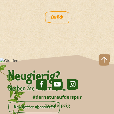
Zurück
Neugierig?
Bleiben Sie informiert...
#dernaturaufderspur
#zooleipzig
Newsletter abonnieren