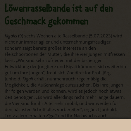
Löwenrasselbande ist auf den
Geschmack gekommen
Kigalis
(9) sechs Wochen alte Rasselbande (5.07.2023) wird
nicht nur immer agiler und unternehmungsfreudiger,
sondern zeigt bereits großes Interesse an den
Fleischportionen der Mutter, die ihre vier Jungen mitfressen
lässt. „Wir sind sehr zufrieden mit der bisherigen
Entwicklung der Jungtiere und Kigali kümmert sich weiterhin
gut um ihre Jungen“, freut sich Zoodirektor Prof. Jörg
Junhold.
Kigali
erhält nunmehr
auch regelmäßig die
Möglichkeit, die Außenanlage aufzusuchen. Bis ihre Jungen
ihr folgen werden und können, wird es jedoch noch etwas
Zeit benötigen. „Es wird allerdings nicht mehr lange dauern,
die Vier sind für ihr Alter sehr mobil, und wir werden für
den nächsten Schritt alles vorbereiten“, ergänzt Junhold.
Trotz allem erhalten
Kigali
und ihr Nachwuchs auch
weiterhin bei Bedarf den Zugang zum Rückzugsbereich.