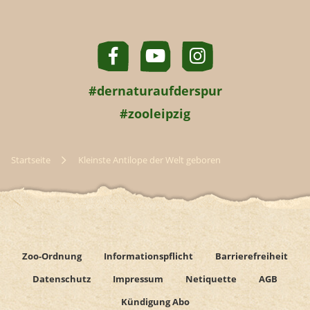
#dernaturaufderspur
#zooleipzig
Startseite
Kleinste Antilope der Welt geboren
Zoo-Ordnung
Informationspflicht
Barrierefreiheit
Datenschutz
Impressum
Netiquette
AGB
Kündigung Abo