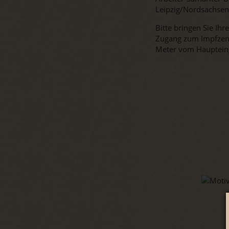
Leipzig/Nordsachsen,
Bitte bringen Sie Ihr
Zugang zum Impfzent
Meter vom Haupteing