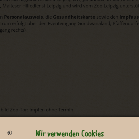
 Malteser Hilfedienst Leipzig und wird vom Zoo Leipzig unterstüt
en
Personalausweis
, die
Gesundheitskarte
sowie den
Impfaus
rum erfolgt über den Eventeingang Gondwanaland, Pfaffendorfer
ang rechts).
Wir verwenden Cookies