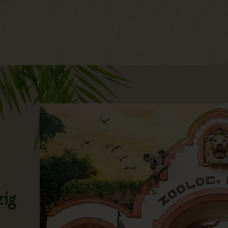
Hauptregion der Seite anspri
zig