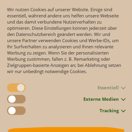
Wir nutzen Cookies auf unserer Website. Einige sind
essentiell, während andere uns helfen unsere Webseite
und das damit verbundene Nutzerverhalten zu
optimieren. Diese Einstellungen können jederzeit über
den Datenschutzbereich geändert werden. Wir und
unsere Partner verwenden Cookies und Werbe-IDs, um
Ihr Surfverhalten zu analysieren und Ihnen relevante
os und Tierparks unterstützen Corona-Impfka
Werbung zu zeigen. Wenn Sie der personalisierten
Werbung zustimmen, fallen z. B. Remarketing oder
 sichert die Zukunft der Zoos
Zielgruppen-basierte Anzeigen an; bei Ablehnung setzen
wir nur unbedingt notwendige Cookies.
ten und Tierparks zählen zu den am stärksten betroffenen Einric
hrmonatige Schließungen haben zahlreiche Institutionen vor gro
Essentiell
stellt. Ein Normalzustand wie vor der Pandemie ist noch nicht er
r mehrere Monate können Zoos nicht aufholen. Mit Blick auf die
Externe Medien
enden Inzidenzwerten blicken wir mit Sorge in die Zukunft – auc
ber einen längeren Zeitraum können Zoos nicht mehr verkraften“
Tracking
r Prof. Jörg Junhold, gleichzeitig Präsident des Verbandes der Zo
um (VdZ), und ergänzt, dass vor allem Zoos beliebte Freizeitein
send Besucher zu Gast haben. Unter diesem Gesichtspunkt und un
Handelns unterstützen wir die Anstrengungen der Sächsischen Sta