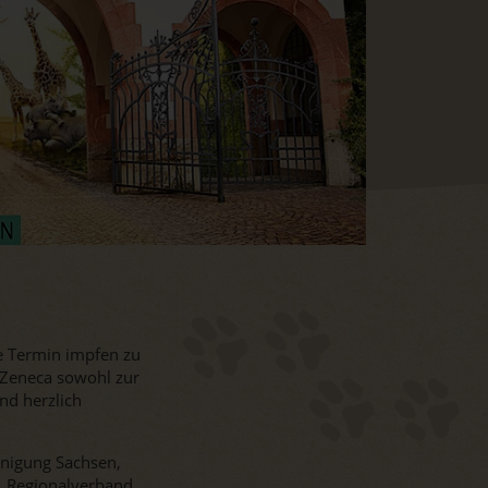
ne Termin impfen zu
aZeneca sowohl zur
ind herzlich
inigung Sachsen,
V. Regionalverband