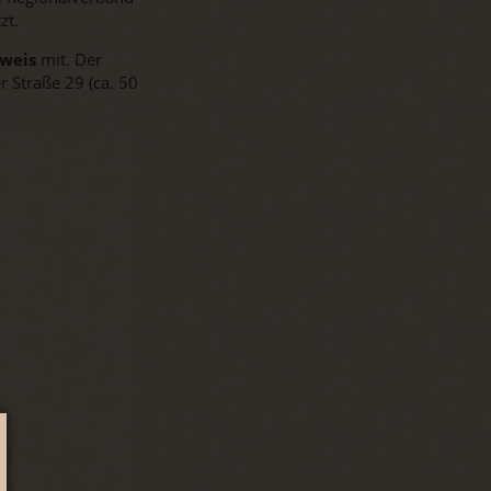
zt.
weis
mit. Der
 Straße 29 (ca. 50