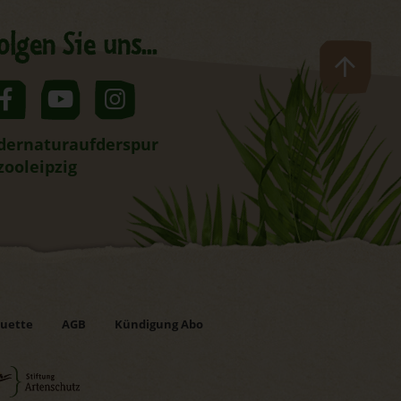
olgen Sie uns...
dernaturaufderspur
zooleipzig
uette
AGB
Kündigung Abo