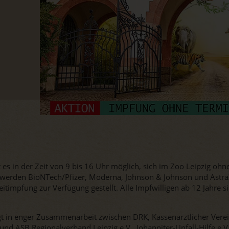
es in der Zeit von 9 bis 16 Uhr möglich, sich im Zoo Leipzig oh
ff werden BioNTech/Pfizer, Moderna, Johnson & Johnson und Astr
eitimpfung zur Verfügung gestellt. Alle Impfwilligen ab 12 Jahre s
gt in enger Zusammenarbeit zwischen DRK, Kassenärztlicher Vere
und ASB Regionalverband Leipzig e.V., Johanniter-Unfall-Hilfe e.