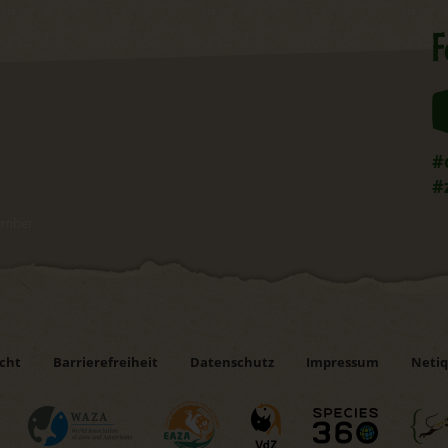
F
#
#
tember
icht
Barrierefreiheit
Datenschutz
Impressum
Netiq