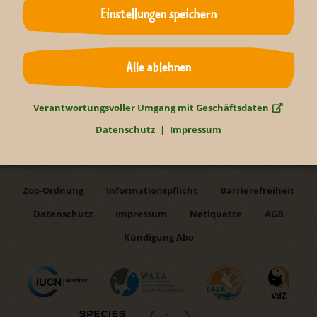
Einstellungen speichern
#dernaturaufderspur
#zooleipzig
Newsletter abonnieren
Alle ablehnen
Startseite
Entdeckertage Elefanten am Wochenende
Verantwortungsvoller Umgang mit Geschäftsdaten
Datenschutz
Impressum
Zoo-Ordnung
Informationspflicht
Barrierefreiheit
Datenschutz
Impressum
Netiquette
AGB
Kündigung Abo