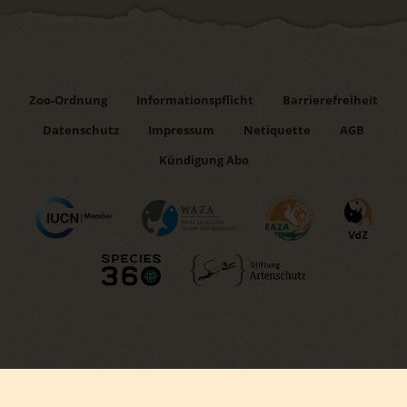
Zoo-Ordnung
Informationspflicht
Barrierefreiheit
Datenschutz
Impressum
Netiquette
AGB
Kündigung Abo