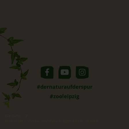
#dernaturaufderspur
#zooleipzig
Startseite
Start in die 2. Woche von "Elefant, Tiger & Kids" im KiKA