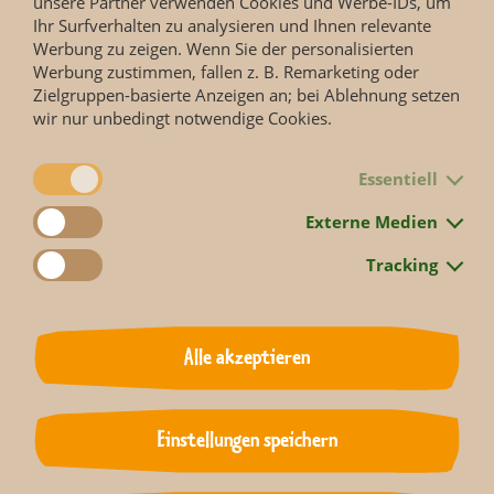
unsere Partner verwenden Cookies und Werbe-IDs, um
auch ab 8. Mai auf dem YouTube-Kanal von „Elefant, Tiger &
Ihr Surfverhalten zu analysieren und Ihnen relevante
Co.“ abrufbar. Ebenso weist der KiKA auf Facebook mit
Werbung zu zeigen. Wenn Sie der personalisierten
einem Tierquiz, dem Trailer und Bildern der Kids auf die
Werbung zustimmen, fallen z. B. Remarketing oder
neue Serie hin.
Zielgruppen-basierte Anzeigen an; bei Ablehnung setzen
wir nur unbedingt notwendige Cookies.
Essentiell
Externe Medien
Tracking
Alle akzeptieren
Einstellungen speichern