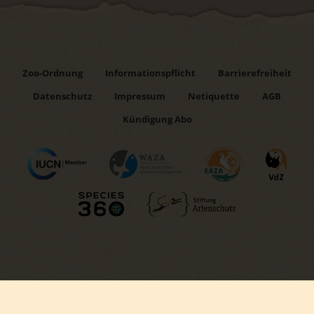
Zoo-Ordnung
Informationspflicht
Barrierefreiheit
Datenschutz
Impressum
Netiquette
AGB
Kündigung Abo