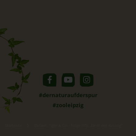
#dernaturaufderspur
#zooleipzig
Startseite
Elefant, Tiger & Co. - Folge 975: „Einer der Auszog“