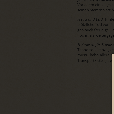
Vor allem ein zugezo
seinen Stammplatz 
Freud und Leid:
Hinte
plötzliche Tod von P
gab auch freudige Ü
nochmals weitergege
Trainieren für Frankre
Thabo soll Leipzig ve
muss Thabo allerding
Transportkiste gilt e