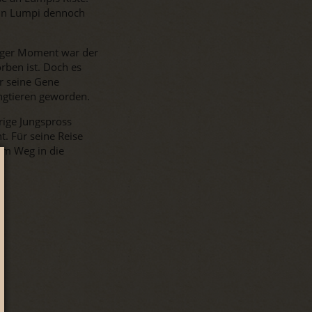
Kann Lumpi dennoch
riger Moment war der
rben ist. Doch es
r seine Gene
ngtieren geworden.
rige Jungspross
t. Für seine Reise
dem Weg in die