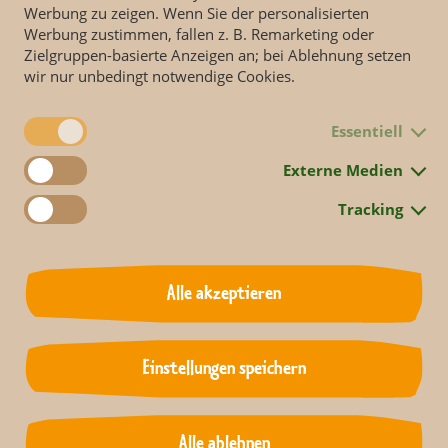
Werbung zu zeigen. Wenn Sie der personalisierten
Werbung zustimmen, fallen z. B. Remarketing oder
Zielgruppen-basierte Anzeigen an; bei Ablehnung setzen
wir nur unbedingt notwendige Cookies.
Essentiell
Externe Medien
Folge 972 jetzt ansehen.
Tracking
Alle akzeptieren
DR FERNSEHENS erzählt Geschichten von Menschen und Tieren a
g hinter den Kulissen eines der renommiertesten Zoologischen Gä
Einstellungen speichern
Zurück
Alle ablehnen