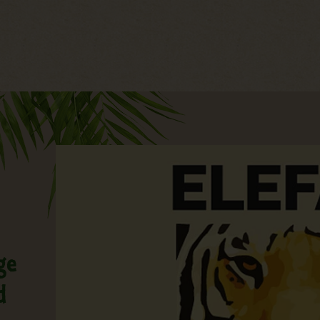
Hauptregion der Seite anspri
ge
d