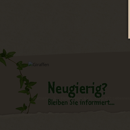
Neugierig?
Startseite
Elefant, Tiger & Co.- Folge 972: Liebesn
Bleiben Sie informiert...
Newsletter abonnieren