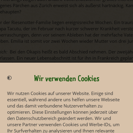
genes Pärchen aus Zürich erweist sich als äußerst hartnäckig. 
behaupten?
r der Riesenotter-Familie liegen ereignisreiche Wochen. Ein trau
apa Tacutu, der im Februar nach kurzer schwerer Krankheit versto
berraschungen, denn vor seinem Ableben hat der mehrfache Vate
ben. Emilia ist somit vor zwei Wochen wieder Mutter von drei Ju
ich:
Bei den Okapis heißt es bald Abschied nehmen. Der zweijäh
rlassen. Ein neuer Lebensabschnitt ist für ihn in Frankreich geplan
s noch einige Trainingseinheiten absolvieren, denn bereits auf 
s einige Hürden zu meistern.
Wir verwenden Cookies
Wir nutzen Cookies auf unserer Website. Einige sind
essentiell, während andere uns helfen unsere Webseite
und das damit verbundene Nutzerverhalten zu
optimieren. Diese Einstellungen können jederzeit über
den Datenschutzbereich geändert werden. Wir und
unsere Partner verwenden Cookies und Werbe-IDs, um
Ihr Surfverhalten zu analysieren und Ihnen relevante