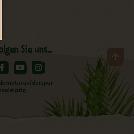
olgen Sie uns...
dernaturaufderspur
zooleipzig