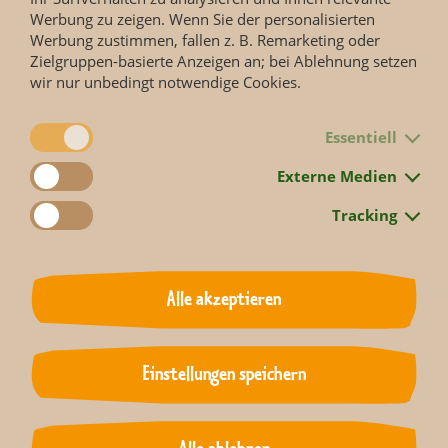
Werbung zu zeigen. Wenn Sie der personalisierten
Werbung zustimmen, fallen z. B. Remarketing oder
Zielgruppen-basierte Anzeigen an; bei Ablehnung setzen
wir nur unbedingt notwendige Cookies.
Essentiell
Externe Medien
Tracking
Die Doku-Soap des MDR FERNSEHENS erzählt Geschichten
von Menschen und Tieren aus dem Zoo Leipzig, beleuchtet
Alle akzeptieren
den Alltag hinter den Kulissen eines der renommiertesten
Zoologischen Gärten Europas.
Einstellungen speichern
Zurück