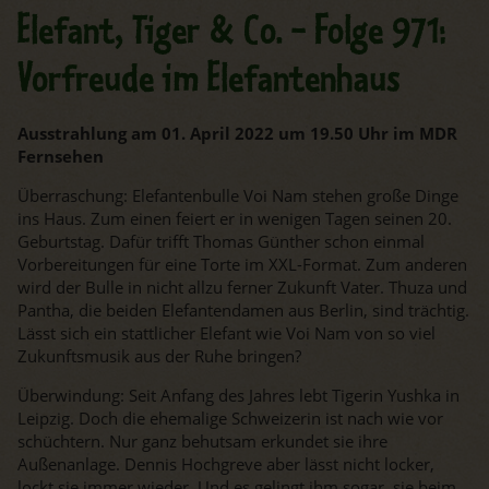
Elefant, Tiger & Co. - Folge 971:
Vorfreude im Elefantenhaus
Ausstrahlung am 01. April 2022 um 19.50 Uhr im MDR
Fernsehen
Überraschung: Elefantenbulle Voi Nam stehen große Dinge
ins Haus. Zum einen feiert er in wenigen Tagen seinen 20.
Geburtstag. Dafür trifft Thomas Günther schon einmal
Vorbereitungen für eine Torte im XXL-Format. Zum anderen
wird der Bulle in nicht allzu ferner Zukunft Vater. Thuza und
Pantha, die beiden Elefantendamen aus Berlin, sind trächtig.
Lässt sich ein stattlicher Elefant wie Voi Nam von so viel
Zukunftsmusik aus der Ruhe bringen?
Überwindung: Seit Anfang des Jahres lebt Tigerin Yushka in
Leipzig. Doch die ehemalige Schweizerin ist nach wie vor
schüchtern. Nur ganz behutsam erkundet sie ihre
Außenanlage. Dennis Hochgreve aber lässt nicht locker,
lockt sie immer wieder. Und es gelingt ihm sogar, sie beim