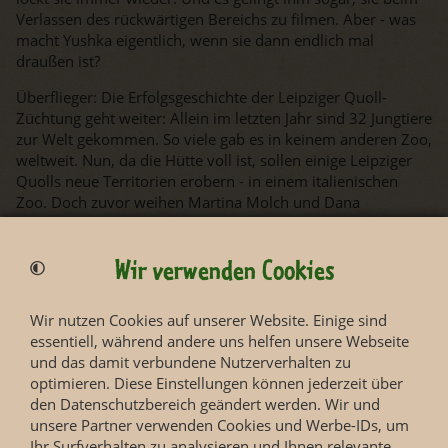
Verlassen des rückwärtigen Bereichs zu filmen. Aber - was
macht Yushka eigentlich, wenn sie dann endlich mal
draußen ist?
Überflieger: Die Erfolgsgeschichte der Leipziger Quoll-
Züchtung geht weiter: Allein im letzten Jahr sind 32 Jungtiere
zur Welt gekommen. So viele gab es in keinem anderen Zoo,
weltweit. Nun, da die Hütte voll ist, sollen einige Leipziger
Quolls neue Territorien erobern - in einem italienischen
Zoo. Doch zuvor weihen Martina Molch und Dana
Eisenreich ihren italienischen Kollegen in die Geheimnisse
der erfolgreichen Quoll-Haltung ein…
Wir verwenden Cookies
Wir nutzen Cookies auf unserer Website. Einige sind
essentiell, während andere uns helfen unsere Webseite
und das damit verbundene Nutzerverhalten zu
optimieren. Diese Einstellungen können jederzeit über
den Datenschutzbereich geändert werden. Wir und
unsere Partner verwenden Cookies und Werbe-IDs, um
Ihr Surfverhalten zu analysieren und Ihnen relevante