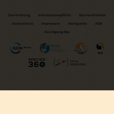
Zoo-Ordnung
Informationspflicht
Barrierefreiheit
Datenschutz
Impressum
Netiquette
AGB
Kündigung Abo