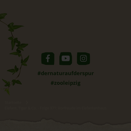
#dernaturaufderspur
#zooleipzig
Startseite
Elefant, Tiger & Co. - Folge 971: Vorfreude im Elefantenhaus