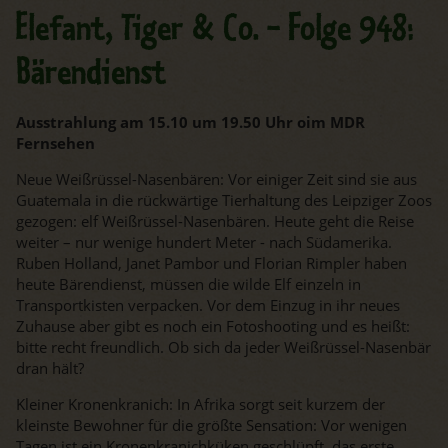
Elefant, Tiger & Co. - Folge 948:
Bärendienst
Ausstrahlung am 15.10 um 19.50 Uhr oim MDR
Fernsehen
Neue Weißrüssel-Nasenbären: Vor einiger Zeit sind sie aus
Guatemala in die rückwärtige Tierhaltung des Leipziger Zoos
gezogen: elf Weißrüssel-Nasenbären. Heute geht die Reise
weiter – nur wenige hundert Meter - nach Südamerika.
Ruben Holland, Janet Pambor und Florian Rimpler haben
heute Bärendienst, müssen die wilde Elf einzeln in
Transportkisten verpacken. Vor dem Einzug in ihr neues
Zuhause aber gibt es noch ein Fotoshooting und es heißt:
bitte recht freundlich. Ob sich da jeder Weißrüssel-Nasenbär
dran hält?
Kleiner Kronenkranich: In Afrika sorgt seit kurzem der
kleinste Bewohner für die größte Sensation: Vor wenigen
Tagen ist ein Kronenkranichküken geschlüpft, das erste