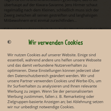
überhaupt auf der Kiwara-Savanne. Jens Hirmer schaut
regelmäßig nach dem Kleinen, schließlich muss sich der
Zwerg zwischen all seinen gestreiften und langhalsigen
Mitbewohnern erst einmal zurechtfinden…
Scheue Schneeleopardenbabys: Sechs Wochen sind sie alt,
nun bekommen sie zum ersten Mal Besuch vom Tierarzt:
Die beiden Schneeleopardenbabys, die bis jetzt nur Mutter
Wir verwenden Cookies
Chandra und die Wurfkiste kennen. Ein aufregender Tag für
die Kleinen, ihre Mutter und natürlich die Pfleger. Zum
Wir nutzen Cookies auf unserer Website. Einige sind
ersten Mal nehmen sie die Tiere in die Hand. Die Freude ist
essentiell, während andere uns helfen unsere Webseite
groß, denn Chandras Babys sind wohlauf – und dann noch
und das damit verbundene Nutzerverhalten zu
zwei Mädchen! Nur, wie stecken die eigentlich den ersten
optimieren. Diese Einstellungen können jederzeit über
Tierarztbesuch weg?
den Datenschutzbereich geändert werden. Wir und
unsere Partner verwenden Cookies und Werbe-IDs, um
Ihr Surfverhalten zu analysieren und Ihnen relevante
Werbung zu zeigen. Wenn Sie der personalisierten
Werbung zustimmen, fallen z. B. Remarketing oder
Zielgruppen-basierte Anzeigen an; bei Ablehnung setzen
wir nur unbedingt notwendige Cookies.