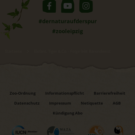
#dernaturaufderspur
#zooleipzig
Startseite
Elefant, Tiger & Co. - Folge 948: Bärendienst
Zoo-Ordnung
Informationspflicht
Barrierefreiheit
Datenschutz
Impressum
Netiquette
AGB
Kündigung Abo