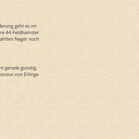
derung geht es im
tere 44 Feldhamster
wählten Nager noch
nt gerade günstig,
ezvous von Erlinga