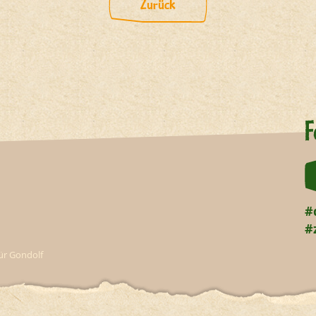
Zurück
F
#
#
für Gondolf