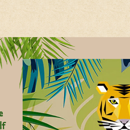
Hauptregion der Seite anspri
e
lf