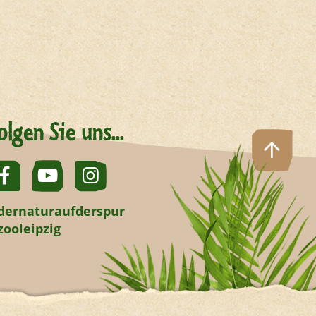
olgen Sie uns...
dernaturaufderspur
zooleipzig