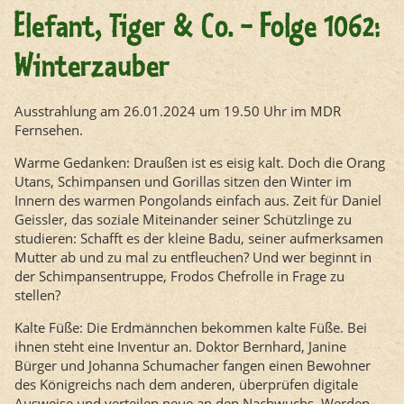
Elefant, Tiger & Co. - Folge 1062:
Winterzauber
Ausstrahlung am 26.01.2024 um 19.50 Uhr im MDR
Fernsehen.
Warme Gedanken: Draußen ist es eisig kalt. Doch die Orang
Utans, Schimpansen und Gorillas sitzen den Winter im
Innern des warmen Pongolands einfach aus. Zeit für Daniel
Geissler, das soziale Miteinander seiner Schützlinge zu
studieren: Schafft es der kleine Badu, seiner aufmerksamen
Mutter ab und zu mal zu entfleuchen? Und wer beginnt in
der Schimpansentruppe, Frodos Chefrolle in Frage zu
stellen?
Kalte Füße: Die Erdmännchen bekommen kalte Füße. Bei
ihnen steht eine Inventur an. Doktor Bernhard, Janine
Bürger und Johanna Schumacher fangen einen Bewohner
des Königreichs nach dem anderen, überprüfen digitale
Ausweise und verteilen neue an den Nachwuchs. Werden