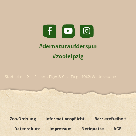
#dernaturaufderspur
#zooleipzig
Startseite
Elefant, Tiger & Co. - Folge 1062: Winterzauber
Zoo-Ordnung
Informationspflicht
Barrierefreiheit
Datenschutz
Impressum
Netiquette
AGB