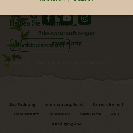
Datenschutz
Impressum
Neugierig?
Bleiben Sie informiert...
#dernaturaufderspur
#zooleipzig
Newsletter abonnieren
Startseite
Elefant, Tiger & Co. - Folge 1043: Anbaden
Zoo-Ordnung
Informationspflicht
Barrierefreiheit
Datenschutz
Impressum
Netiquette
AGB
Kündigung Abo