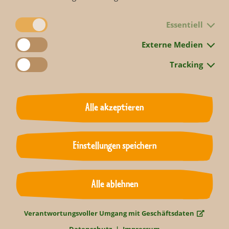
Die Doku-Soap des MDR FERNSEHENS erzählt Geschichten
Essentiell
von Menschen und Tieren aus dem Leipziger Zoo,
beleuchtet den Alltag hinter den Kulissen eines der
Externe Medien
renommiertesten Zoologischen Gärten Europas.
Tracking
Alle akzeptieren
Zurück
Einstellungen speichern
Alle ablehnen
Verantwortungsvoller Umgang mit Geschäftsdaten