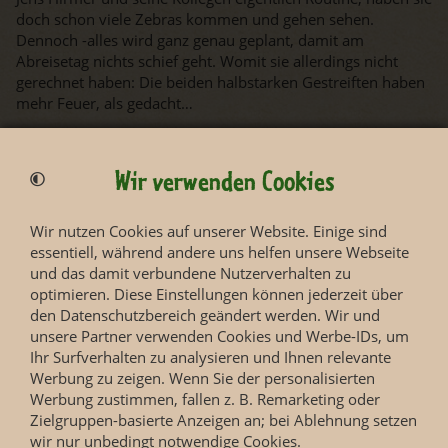
doch schon viele Zebras kommen und gehen sehen.
Dennoch -alles wird ganz genau geplant, damit am
Abreisetag nichts schief geht. Womit sie allerdings nicht
gerechnet haben: Die beiden halbstarken Gestreiften haben
mehr Feuer, als gedacht…
Nicht zu bremsen: Wenn es ums Baden geht, dann ist der
kleine Elefantenbulle Akito immer vorn mit dabei. Doch wie
Wir verwenden Cookies
sieht es mit seiner jüngeren Halbschwester aus? Gerade mal
einen Monat alt – und schon bereit für die Untiefen des
großen Wasserbeckens? Robert Stehr und seine Kollegen
Wir nutzen Cookies auf unserer Website. Einige sind
sind entspannt, schließlich ist die Mutter der Kleinen nicht
essentiell, während andere uns helfen unsere Webseite
so eine Wasserratte, bleibt lieber am sicheren Poolrand.
und das damit verbundene Nutzerverhalten zu
Doch was, wenn Akito seine kleine Halbschwester allzu
optimieren. Diese Einstellungen können jederzeit über
stürmisch zum Planschen auffordert?
den Datenschutzbereich geändert werden. Wir und
unsere Partner verwenden Cookies und Werbe-IDs, um
Ihr Surfverhalten zu analysieren und Ihnen relevante
Werbung zu zeigen. Wenn Sie der personalisierten
Werbung zustimmen, fallen z. B. Remarketing oder
Zielgruppen-basierte Anzeigen an; bei Ablehnung setzen
wir nur unbedingt notwendige Cookies.