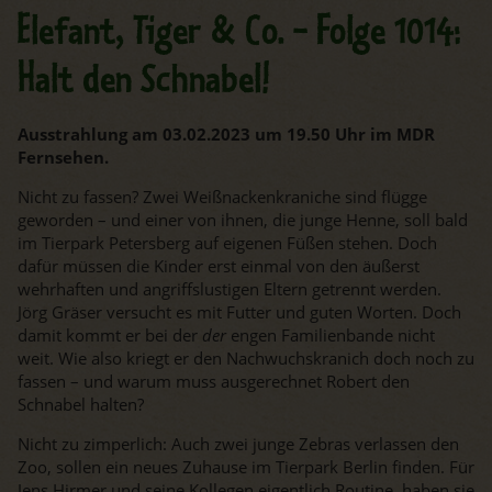
Elefant, Tiger & Co. - Folge 1014:
Halt den Schnabel!
Ausstrahlung am 03.02.2023 um 19.50 Uhr im MDR
Fernsehen.
Nicht zu fassen? Zwei Weißnackenkraniche sind flügge
geworden – und einer von ihnen, die junge Henne, soll bald
im Tierpark Petersberg auf eigenen Füßen stehen. Doch
dafür müssen die Kinder erst einmal von den äußerst
wehrhaften und angriffslustigen Eltern getrennt werden.
Jörg Gräser versucht es mit Futter und guten Worten. Doch
damit kommt er bei der
der
engen Familienbande nicht
weit. Wie also kriegt er den Nachwuchskranich doch noch zu
fassen – und warum muss ausgerechnet Robert den
Schnabel halten?
Nicht zu zimperlich: Auch zwei junge Zebras verlassen den
Zoo, sollen ein neues Zuhause im Tierpark Berlin finden. Für
Jens Hirmer und seine Kollegen eigentlich Routine, haben sie