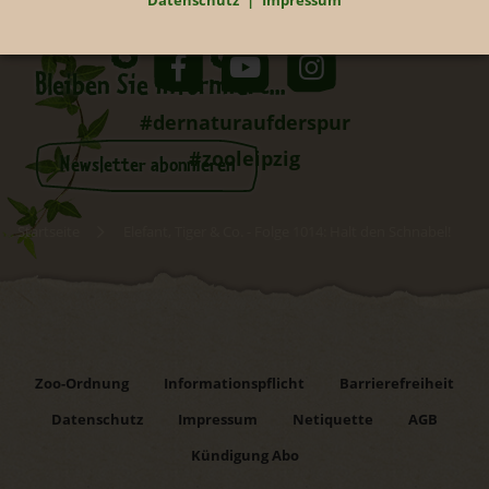
Datenschutz
Impressum
Neugierig?
Bleiben Sie informiert...
#dernaturaufderspur
#zooleipzig
Newsletter abonnieren
Startseite
Elefant, Tiger & Co. - Folge 1014: Halt den Schnabel!
Zoo-Ordnung
Informationspflicht
Barrierefreiheit
Datenschutz
Impressum
Netiquette
AGB
Kündigung Abo