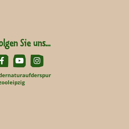
olgen Sie uns...
dernaturaufderspur
zooleipzig