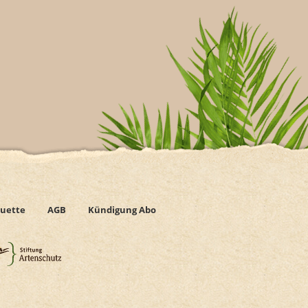
uette
AGB
Kündigung Abo