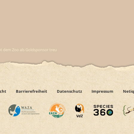
eibt dem Zoo als Goldsponsor treu
icht
Barrierefreiheit
Datenschutz
Impressum
Netiq