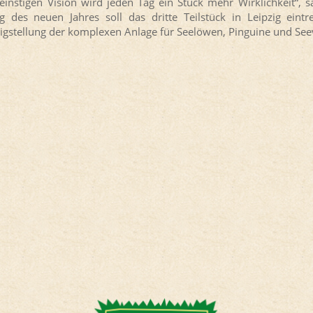
 einstigen Vision wird jeden Tag ein Stück mehr Wirklichkeit“, s
g des neuen Jahres soll das dritte Teilstück in Leipzig ein
tigstellung der komplexen Anlage für Seelöwen, Pinguine und See