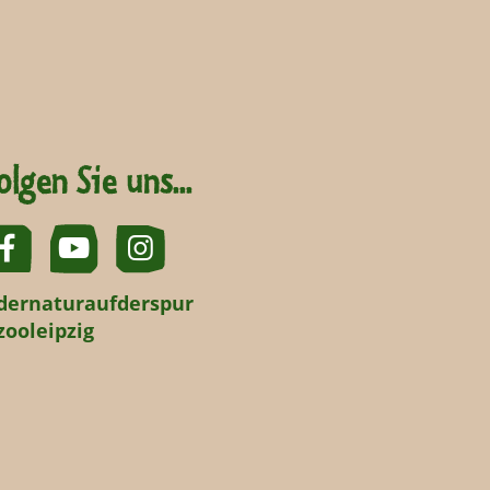
olgen Sie uns...
dernaturaufderspur
zooleipzig