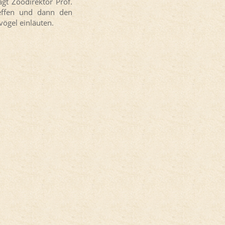
agt Zoodirektor Prof.
treffen und dann den
vögel einläuten.