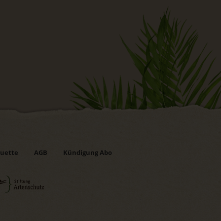
uette
AGB
Kündigung Abo