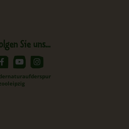
olgen Sie uns...
dernaturaufderspur
zooleipzig