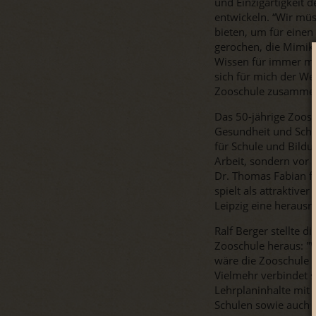
und Einzigartigkeit 
entwickeln. “Wir mü
bieten, um für einen
gerochen, die Mimik 
Wissen für immer mit
sich für mich der Wer
Zooschule zusamm
Das 50-jährige Zoosc
Gesundheit und Schu
für Schule und Bildu
Arbeit, sondern vor 
Dr. Thomas Fabian fa
spielt als attraktiv
Leipzig eine herausr
Ralf Berger stellte 
Zooschule heraus: "
wäre die Zooschule i
Vielmehr verbindet s
Lehrplaninhalte mit 
Schulen sowie auch g