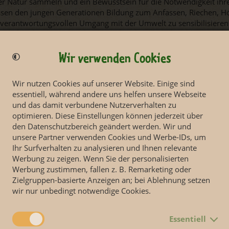
der Natur sammeln und ein Bewusstsein für die Notwendigkeit ihr
ssen den jungen Generationen Bildung zum Anfassen, Riechen, H
 verantwortungsvollen Umgang mit der Umwelt zu sensibilisieren
der Schimpansen entschlüsselt oder den Zahn eines Elefanten geh
 sich tragen. Insbesondere in der Anschaulichkeit und im Erlebn
t einer Zooschule“, fasst Zoodirektor Jörg Junhold das Anliegen d
Wir verwenden Cookies
en.
Wir nutzen Cookies auf unserer Website. Einige sind
huljubiläum wurde heute im Beisein des Bürgermeisters für Jugen
essentiell, während andere uns helfen unsere Webseite
le, Herr Prof. Dr. Thomas Fabian und des Präsidenten des Säch
und das damit verbundene Nutzerverhalten zu
ng, Herr Ralf Berger, feierlich begangen. Im Rahmen des Festakte
optimieren. Diese Einstellungen können jederzeit über
allem auch die Bedeutung der Bildungseinrichtung angemessen ge
den Datenschutzbereich geändert werden. Wir und
sst die Wichtigkeit der Zooschule für die Stadt wie folgt zusamm
unsere Partner verwenden Cookies und Werbe-IDs, um
er und lebendiger Lernort neben den zahlreichen außerschulischen
Ihr Surfverhalten zu analysieren und Ihnen relevante
agende Rolle.“
Werbung zu zeigen. Wenn Sie der personalisierten
die Synergie zwischen dem Lehrplan und den vertiefenden Möglichk
Werbung zustimmen, fallen z. B. Remarketing oder
Wenn wir ein Ranking über ausgezeichnete außerschulische Lerno
Zielgruppen-basierte Anzeigen an; bei Ablehnung setzen
m Spitzenfeld. Sie ist für Kinder nicht nur eine einfache Erweite
wir nur unbedingt notwendige Cookies.
ie mit ihren speziell für Kinder konzipierten Programmangeboten 
den Möglichkeiten dieses wunderbaren Zoos. Das ist eine Bereich
Essentiell
elebte Nachhaltigkeit in der Bildung."