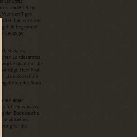
es Schutzes
ören und Erleben
. Wer den Tiger
alten hat, wird das
isgehalt begründet
er Leipziger
d, Soziales,
sischen Landesamtes
s wurde nicht nur die
würdigt. Herr Prof.
en: „Die Zooschule
 Angeboten der Stadt
eiten einer
rte führen würden,
rung der Zoobesuche.
die aktuellen
erung für die